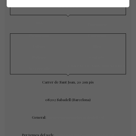
MAPA WEB
Inici
L’agrupació
Exposicions
Concursos
Galeria
Blog
Notícies
Contacte
CONTACTE AMB NOSALTRES
Àrea privada
Carrer de Sant Joan, 20 2on pis
08202 Sabadell (Barcelona)
General:
agrupacio@pessebressabadell.cat
Per temes del web:
webmaster@pessebressabadell.cat