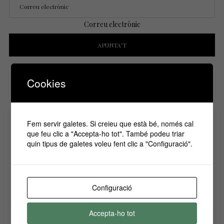
Correu electrònic
He llegit i accepto la
Política de Privacitat
Cookies
Fem servir galetes. Si creieu que està bé, només cal
que feu clic a "Accepta-ho tot". També podeu triar
quin tipus de galetes voleu fent clic a "Configuració".
Configuració
Fomentant el pessebrisme a la ciutat des del 1941.
Accepta-ho tot