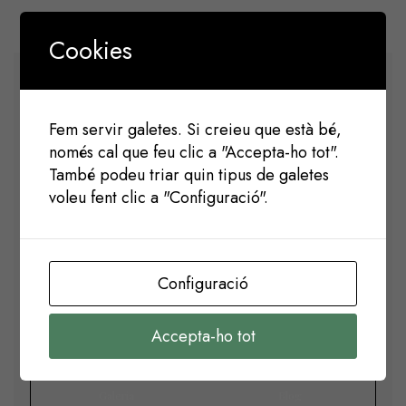
Cookies
Fem servir galetes. Si creieu que està bé,
només cal que feu clic a "Accepta-ho tot".
També podeu triar quin tipus de galetes
voleu fent clic a "Configuració".
Fomentant el pessebrisme a la ciutat des del 1941.
Configuració
MAPA WEB
Inici
L’agrupació
Accepta-ho tot
Exposicions
Concursos
Galeria
Blog