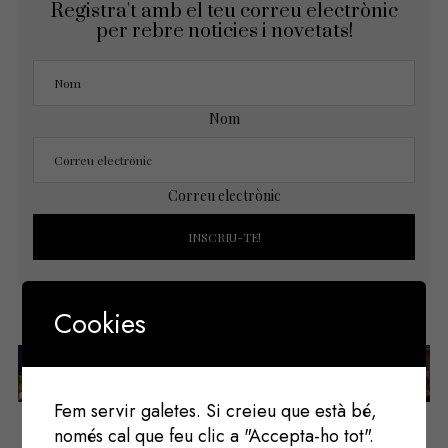
Registra't amb el teu correu electrònic
per rebre noticies i novetats!
Nom
Correu electrònic
Cookies
Següent
Anterior
Fem servir galetes. Si creieu que està bé,
només cal que feu clic a "Accepta-ho tot".