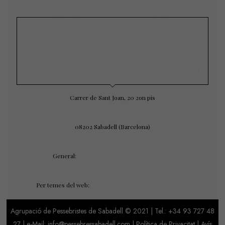
L’agrupació
Exposicions
Concursos
Galeria
Blog
Notícies
Contacte
CONTACTE AMB NOSALTRES
Àrea privada
Carrer de Sant Joan, 20 2on pis
08202 Sabadell (Barcelona)
General:
agrupacio@pessebressabadell.cat
Per temes del web:
webmaster@pessebressabadell.cat
Agrupació de Pessebristes de Sabadell © 2021 | Tel.:
+34 93 727 48
27
| e-Mail: info@pessebressabadell.com |
Política de Privacitat
|
Avís