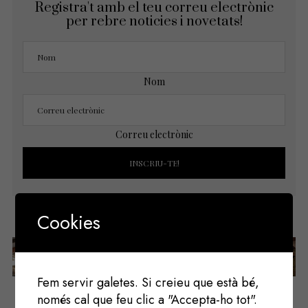
Registra't amb el teu correu electrònic
per rebre noticies i novetats!
Nom
Correu electrònic
Cookies
Següent
Anterior
Fem servir galetes. Si creieu que està bé,
només cal que feu clic a "Accepta-ho tot".