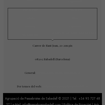
L’agrupació
Exposicions
Concursos
Galeria
Blog
Notícies
Contacte
CONTACTE AMB NOSALTRES
Àrea privada
Carrer de Sant Joan, 20 2on pis
08202 Sabadell (Barcelona)
General:
agrupacio@pessebressabadell.cat
Per temes del web:
webmaster@pessebressabadell.cat
Agrupació de Pessebristes de Sabadell © 2021 | Tel.:
+34 93 727 48
27
| e-Mail: info@pessebressabadell.com |
Política de Privacitat
|
Avís