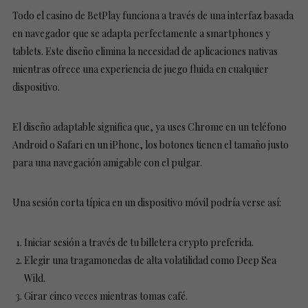
Todo el casino de BetPlay funciona a través de una interfaz basada
en navegador que se adapta perfectamente a smartphones y
tablets. Este diseño elimina la necesidad de aplicaciones nativas
mientras ofrece una experiencia de juego fluida en cualquier
dispositivo.
El diseño adaptable significa que, ya uses Chrome en un teléfono
Android o Safari en un iPhone, los botones tienen el tamaño justo
para una navegación amigable con el pulgar.
Una sesión corta típica en un dispositivo móvil podría verse así:
Iniciar sesión a través de tu billetera crypto preferida.
Elegir una tragamonedas de alta volatilidad como Deep Sea
Wild.
Girar cinco veces mientras tomas café.