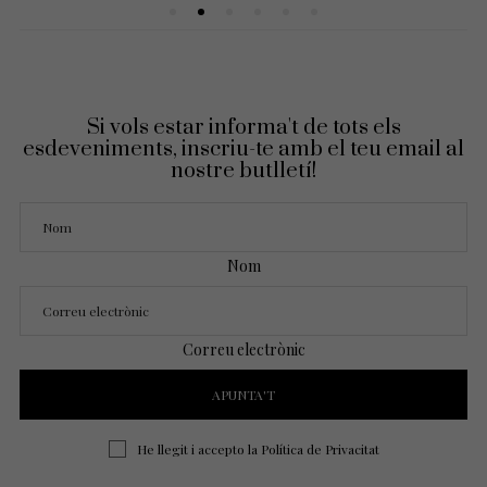
Si vols estar informa't de tots els
esdeveniments, inscriu-te amb el teu email al
nostre butlletí!
Nom
Correu electrònic
He llegit i accepto la
Política de Privacitat