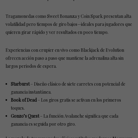
Tragamonedas como Sweet Bonanza y Coin Spark presentan alta
volatilidad pero tiempos de giro bajos—ideales para jugadores que
quieren girar rápido y ver resultados en poco tiempo.
Experiencias con crupier en vivo como Blackjack de Evolution
ofrecen acción paso a paso que mantiene la adrenalina alta sin
largos periodos de espera.
Starburst
– Diseño clásico de siete carretes con potencial de
ganancia instantánea.
Book of Dead
– Los giros gratis se activan en los primeros
toques.
Gonzo’s Quest
– La función Avalanche significa que cada
ganancia es seguida por otro giro.