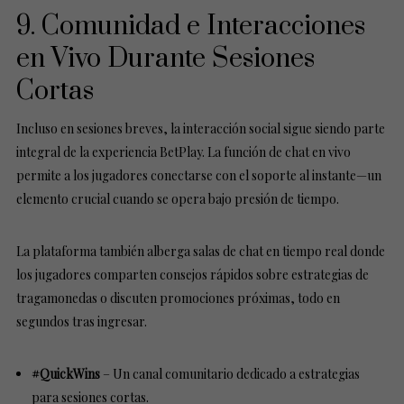
9. Comunidad e Interacciones
en Vivo Durante Sesiones
Cortas
Incluso en sesiones breves, la interacción social sigue siendo parte
integral de la experiencia BetPlay. La función de chat en vivo
permite a los jugadores conectarse con el soporte al instante—un
elemento crucial cuando se opera bajo presión de tiempo.
La plataforma también alberga salas de chat en tiempo real donde
los jugadores comparten consejos rápidos sobre estrategias de
tragamonedas o discuten promociones próximas, todo en
segundos tras ingresar.
#QuickWins
– Un canal comunitario dedicado a estrategias
para sesiones cortas.