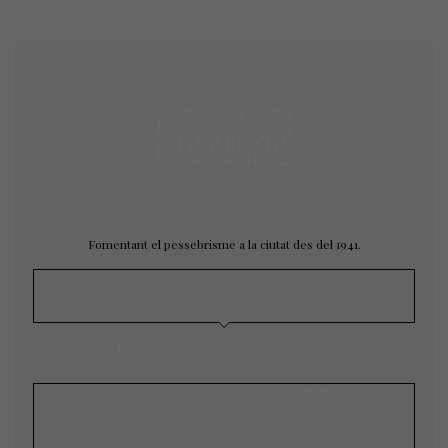
Fomentant el pessebrisme a la ciutat des del 1941.
MAPA WEB
Inici
L’agrupació
Exposicions
Concursos
Galeria
Blog