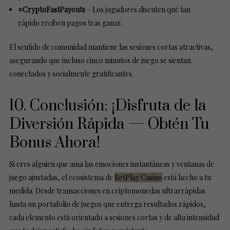
#CryptoFastPayouts
– Los jugadores discuten qué tan
rápido reciben pagos tras ganar.
El sentido de comunidad mantiene las sesiones cortas atractivas,
asegurando que incluso cinco minutos de juego se sientan
conectados y socialmente gratificantes.
10. Conclusión: ¡Disfruta de la
Diversión Rápida — Obtén Tu
Bonus Ahora!
Si eres alguien que ama las emociones instantáneas y ventanas de
juego ajustadas, el ecosistema de
BetPlay Casino
está hecho a tu
medida. Desde transacciones en criptomonedas ultrarrápidas
hasta un portafolio de juegos que entrega resultados rápidos,
cada elemento está orientado a sesiones cortas y de alta intensidad