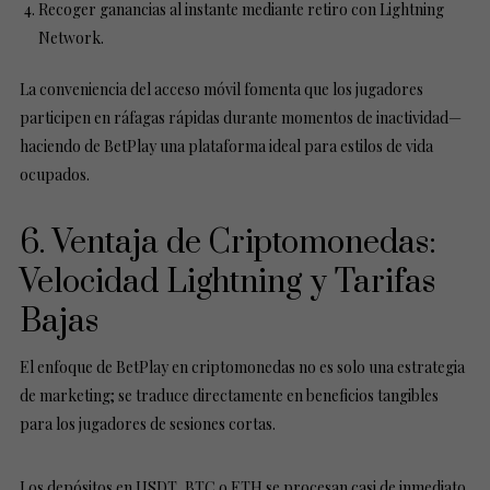
Recoger ganancias al instante mediante retiro con Lightning
Network.
La conveniencia del acceso móvil fomenta que los jugadores
participen en ráfagas rápidas durante momentos de inactividad—
haciendo de BetPlay una plataforma ideal para estilos de vida
ocupados.
6. Ventaja de Criptomonedas:
Velocidad Lightning y Tarifas
Bajas
El enfoque de BetPlay en criptomonedas no es solo una estrategia
de marketing; se traduce directamente en beneficios tangibles
para los jugadores de sesiones cortas.
Los depósitos en USDT, BTC o ETH se procesan casi de inmediato