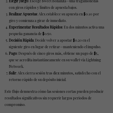
Elegir Juego
: Escoge Sweet Bonanza—una tragamonedas
con giros rápidos y límites de apuesta bajos.
Realizar Apuestas
: Alex establece su apuesta en $0.10 por
giro y comienza a girar de inmediato.
Experimentar Resultados Rápidos
: En dos minutos activa una
pequeña ganancia de $0.50.
Decisión Rápida
: Decide volver a apostar $0.20 en el
siguiente giro en lugar de retirar—manteniendo el impulso.
Pago
: Después de cinco giros más, obtiene un pago de $5,
que se acredita instantáneamente en su wallet vía Lightning
Network.
Salir
: Alex cierra sesión tras diez minutos, satisfecho con el
retorno rápido de su depósito inicial.
Este flujo demuestra cómo las sesiones cortas pueden producir
resultados significativos sin requerir largos periodos de
compromiso.