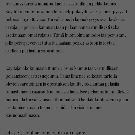
pyrkimys tarjota monipuolinen ja vastuullinen pelikokemus.
Käyttökokemus on suunniteltu helppokäyttöiseksi ja pelit pysyvät
helposti löydettävissä. Turvallisuus ja läpinäkyvyys ovat keskeisiä
arvoja, ja pelaajia kannustetaan pelaamaan vastuullisesti sekä
asettamaan omat rajansa. Tämä huomiointi muodostaa perustan,
jolla pelaajat voivat tutustua laajaan pelikirjastoon ja löytää
itselleen parhaiten sopivat pelit.
Käyttäjänäkökulmasta Buumi Casino kannustaa vastuulliseen
pelaamiseen ja itsesuojeluun. Tämä ilmenee selkeästi tarjolla
olevien varotoimien ja opastuksen kautta, joka auttaa pelaajia
tunnistamaan rajansa. Kun pelaaja harkitsee pelaamista, on tärkeä
huomioida turvallisuusnäkökulmat sekä henkilökohtaisten rajojen
asettaminen; näitä teemoja ei pidä aliarvioida online-
kasinomaailmassa.
intro_2_aa0a1b9e_0e1a_0e1b_0011_aa1b: