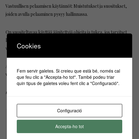
Vastuullisen pelaamisen käytännöt: Muistutukset ja suositukset,
joiden avulla pelaaminen pysyy hallinnassa.
On suositeltavaa käyttää äänitettyjä ohjeita ja tukea, jos tarvitset
lisäselvityksiä tai apua. Asiakaspalvelun ja ohjeiden avulla pelaaja
Cookies
voi saavuttaa parhaan mahdollisen pelikokemuksen.
Aloita pelaaminen Buumi Casinolla ja seuraa ohjeita
Fem servir galetes. Si creieu que està bé, només cal
vastuullisuuden takaamiseksi.
que feu clic a "Accepta-ho tot". També podeu triar
quin tipus de galetes voleu fent clic a "Configuració".
18+ ja vastuullinen pelaaminen ovat ohjeen keskeiset osat.
Configuració
Accepta-ho tot
SI VOLS ESTAR INFORMA'T DE TOTS ELS ESDEVENIMENTS,
INSCRIU-TE AMB EL TEU EMAIL AL NOSTRE BUTLLETÍ!