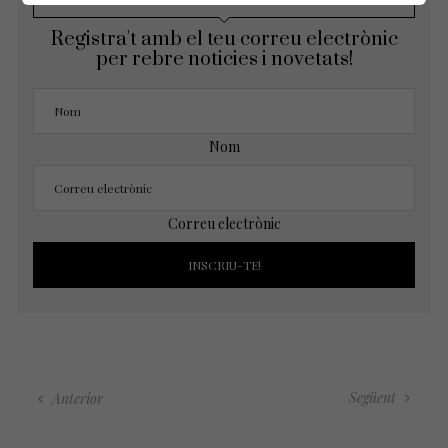
Registra't amb el teu correu electrònic
per rebre noticies i novetats!
Nom
Correu electrònic
Següent
Anterior