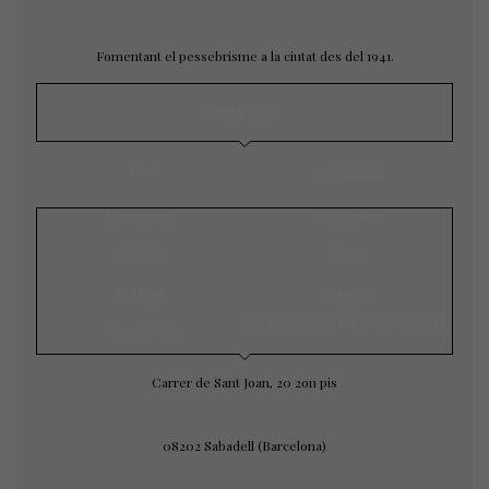
Fomentant el pessebrisme a la ciutat des del 1941.
MAPA WEB
Inici
L’agrupació
Exposicions
Concursos
Galeria
Blog
Notícies
Contacte
CONTACTE AMB NOSALTRES
Àrea privada
Carrer de Sant Joan, 20 2on pis
08202 Sabadell (Barcelona)