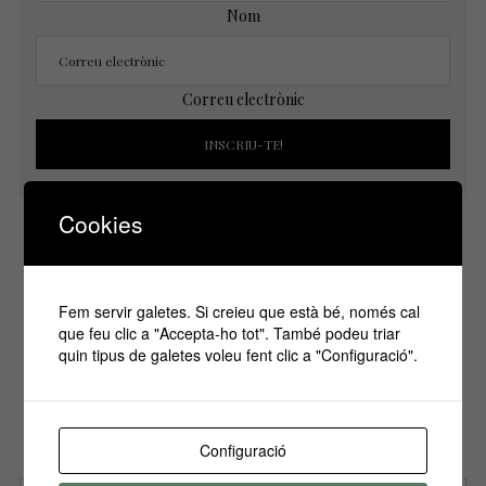
Nom
Correu electrònic
Cookies
Següent
Anterior
Fem servir galetes. Si creieu que està bé, només cal
que feu clic a "Accepta-ho tot". També podeu triar
quin tipus de galetes voleu fent clic a "Configuració".
Si vols estar informa't de tots els
esdeveniments, inscriu-te amb el teu email al
nostre butlletí!
Configuració