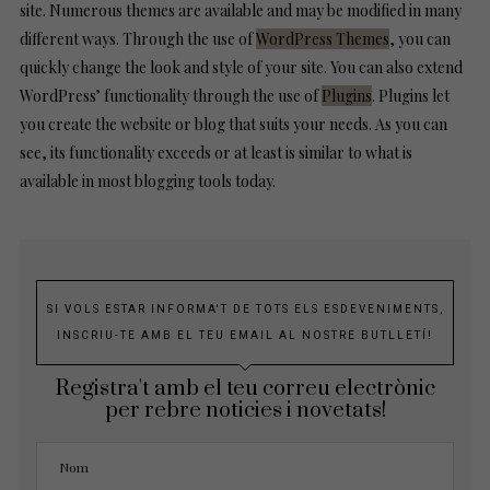
site. Numerous themes are available and may be modified in many
different ways. Through the use of
WordPress Themes
, you can
quickly change the look and style of your site. You can also extend
WordPress’ functionality through the use of
Plugins
. Plugins let
you create the website or blog that suits your needs. As you can
see, its functionality exceeds or at least is similar to what is
available in most blogging tools today.
SI VOLS ESTAR INFORMA'T DE TOTS ELS ESDEVENIMENTS,
INSCRIU-TE AMB EL TEU EMAIL AL NOSTRE BUTLLETÍ!
Registra't amb el teu correu electrònic
per rebre noticies i novetats!