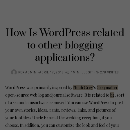
How Is WordPress related
to other blogging
applications?
POSTED
PER
ADMIN
ABRIL 17, 2018
1MIN. LLEGIT
278 VISITES
ON
WordPress was primarily inspired by
Noah Grey
‘s
Greymatter
open-source web log and journal software. It is related to
b2
, sort
of a second cousin twice removed. You can use WordPress to post
your own stories, ideas, rants, reviews, links, and pictures of
your toothless Uncle Ernie at the wedding reception, if you
choose. In addition, you can customize the look and feel of your