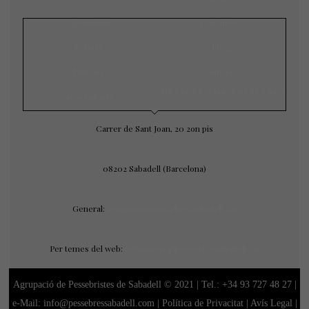
Exposicions
Concursos
Galeria
Blog
Notícies
Contacte
CONTACTE AMB NOSALTRES
Àrea privada
Carrer de Sant Joan, 20 2on pis
08202 Sabadell (Barcelona)
General:
agrupacio@pessebressabadell.cat
Per temes del web:
webmaster@pessebressabadell.cat
Agrupació de Pessebristes de Sabadell © 2021 | Tel.:
+34 93 727 48 27
|
e-Mail: info@pessebressabadell.com |
Política de Privacitat
|
Avís Legal
|