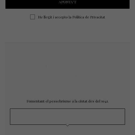
He llegit i accepto la
Política de Privacitat
Fomentant el pessebrisme a la ciutat des del 1941.
MAPA WEB
Inici
L’agrupació