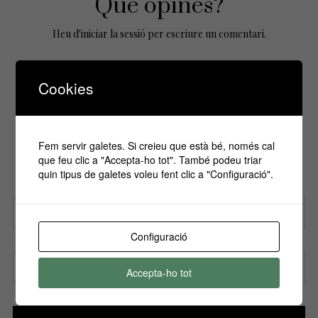
Que opines?
Heu d'
iniciar la sessió
per escriure un comentari.
Cookies
No Comments Yet.
Fem servir galetes. Si creieu que està bé, només cal
Si vols estar informa't de tots els
que feu clic a "Accepta-ho tot". També podeu triar
esdeveniments, inscriu-te amb el teu email al
quin tipus de galetes voleu fent clic a "Configuració".
nostre butlletí!
Configuració
Nom
Accepta-ho tot
Correu electrònic