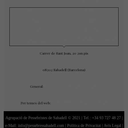
Exposicions
Concursos
Galeria
Blog
Notícies
Contacte
CONTACTE AMB NOSALTRES
Àrea privada
Carrer de Sant Joan, 20 2on pis
08202 Sabadell (Barcelona)
General:
agrupacio@pessebressabadell.cat
Per temes del web:
webmaster@pessebressabadell.cat
Agrupació de Pessebristes de Sabadell © 2021 | Tel.:
+34 93 727 48 27
|
e-Mail: info@pessebressabadell.com |
Política de Privacitat
|
Avís Legal
|