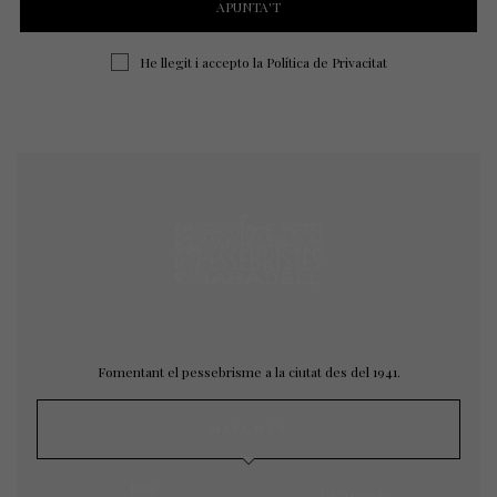
He llegit i accepto la
Política de Privacitat
Fomentant el pessebrisme a la ciutat des del 1941.
MAPA WEB
Inici
L’agrupació