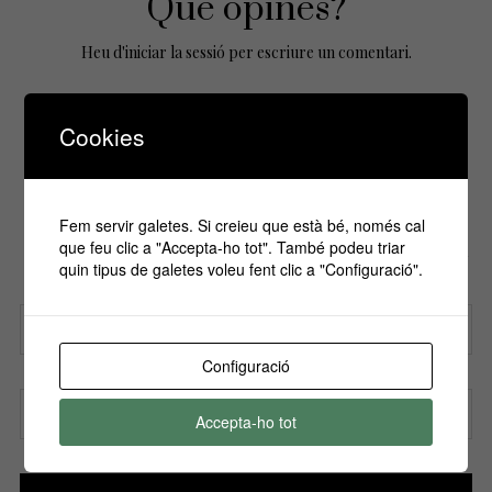
Que opines?
Heu d'
iniciar la sessió
per escriure un comentari.
Cookies
No Comments Yet.
Fem servir galetes. Si creieu que està bé, només cal
Si vols estar informa't de tots els
que feu clic a "Accepta-ho tot". També podeu triar
esdeveniments, inscriu-te amb el teu email al
quin tipus de galetes voleu fent clic a "Configuració".
nostre butlletí!
Configuració
Nom
Accepta-ho tot
Correu electrònic