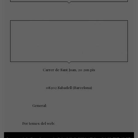
Inici
L’agrupació
Exposicions
Concursos
Galeria
Blog
Notícies
Contacte
CONTACTE AMB NOSALTRES
Àrea privada
Carrer de Sant Joan, 20 2on pis
08202 Sabadell (Barcelona)
General:
agrupacio@pessebressabadell.cat
Per temes del web:
webmaster@pessebressabadell.cat