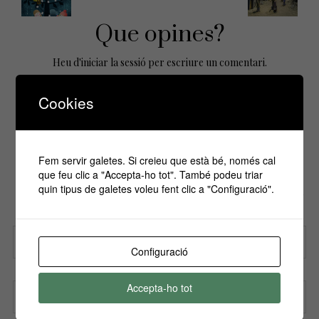
Que opines?
Heu d'
iniciar la sessió
per escriure un comentari.
Cookies
No Comments Yet.
Fem servir galetes. Si creieu que està bé, només cal
que feu clic a "Accepta-ho tot". També podeu triar
Si vols estar informa't de tots els
quin tipus de galetes voleu fent clic a "Configuració".
esdeveniments, inscriu-te amb el teu email al
nostre butlletí!
Configuració
Nom
Accepta-ho tot