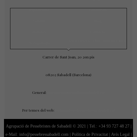
Exposicions
Concursos
Galeria
Blog
Notícies
Contacte
CONTACTE AMB NOSALTRES
Àrea privada
Carrer de Sant Joan, 20 2on pis
08202 Sabadell (Barcelona)
General:
agrupacio@pessebressabadell.cat
Per temes del web:
webmaster@pessebressabadell.cat
Agrupació de Pessebristes de Sabadell © 2021 | Tel.:
+34 93 727 48 27
|
e-Mail: info@pessebressabadell.com |
Política de Privacitat
|
Avís Legal
|