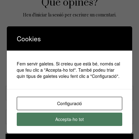
Que opines?
Heu d'
iniciar la sessió
per escriure un comentari.
Cookies
No Comments Yet.
Fem servir galetes. Si creieu que està bé, només cal
Si vols estar informa't de tots els
que feu clic a "Accepta-ho tot". També podeu triar
esdeveniments, inscriu-te amb el teu email al
quin tipus de galetes voleu fent clic a "Configuració".
nostre butlletí!
Configuració
Nom
Accepta-ho tot
Correu electrònic