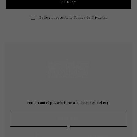
He llegit i accepto la
Política de Privacitat
Fomentant el pessebrisme a la ciutat des del 1941.
MAPA WEB
Inici
L’agrupació