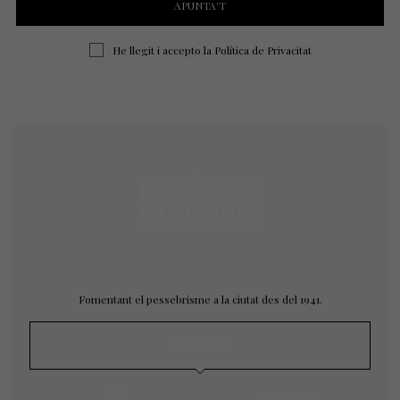
He llegit i accepto la
Política de Privacitat
Fomentant el pessebrisme a la ciutat des del 1941.
MAPA WEB
Inici
L’agrupació