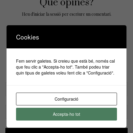
Que opines?
Heu d'
iniciar la sessió
per escriure un comentari.
Cookies
No Comments Yet.
Fem servir galetes. Si creieu que està bé, només cal
Si vols estar informa't de tots els
que feu clic a "Accepta-ho tot". També podeu triar
esdeveniments, inscriu-te amb el teu email al
quin tipus de galetes voleu fent clic a "Configuració".
nostre butlletí!
Configuració
Nom
Accepta-ho tot
Correu electrònic