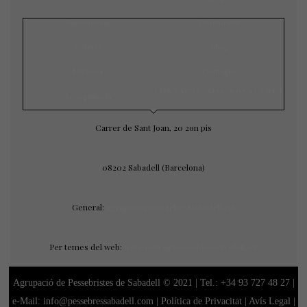
Exposicions
Concursos
Galeria
Blog
Notícies
Contacte
CONTACTE AMB NOSALTRES
Àrea privada
Carrer de Sant Joan, 20 2on pis
08202 Sabadell (Barcelona)
General:
agrupacio@pessebressabadell.cat
Per temes del web:
webmaster@pessebressabadell.cat
Agrupació de Pessebristes de Sabadell © 2021 | Tel.:
+34 93 727 48 27
|
e-Mail: info@pessebressabadell.com |
Política de Privacitat
|
Avís Legal
|