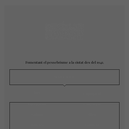
Fomentant el pessebrisme a la ciutat des del 1941.
MAPA WEB
Inici
L’agrupació
Exposicions
Concursos
Galeria
Blog
Notícies
Contacte