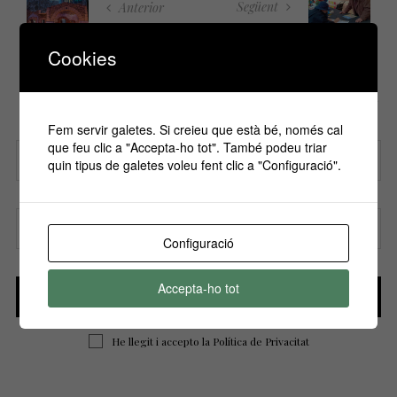
Següent
Anterior
Cookies
Si vols estar informa't de tots els
esdeveniments, inscriu-te amb el teu email al
nostre butlletí!
Fem servir galetes. Si creieu que està bé, només cal
que feu clic a "Accepta-ho tot". També podeu triar
quin tipus de galetes voleu fent clic a "Configuració".
Nom
Configuració
Correu electrònic
Accepta-ho tot
He llegit i accepto la
Política de Privacitat