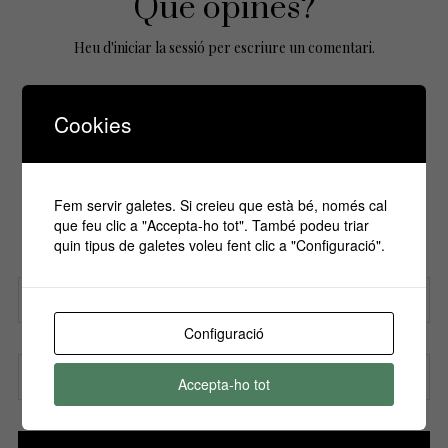
Que opines?
Heu d'
iniciar la sessió
per escriure un comentari.
Cookies
No Comments Yet.
Fem servir galetes. Si creieu que està bé, només cal
Si vols estar informa't de tots els
que feu clic a "Accepta-ho tot". També podeu triar
esdeveniments, inscriu-te amb el teu email al
quin tipus de galetes voleu fent clic a "Configuració".
nostre butlletí!
Configuració
Nom
Accepta-ho tot
Correu electrònic