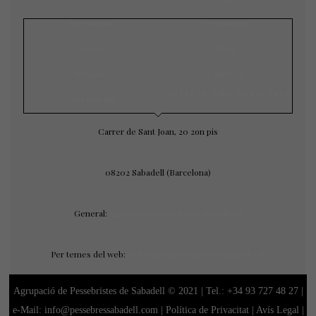
Exposicions
Concursos
Galeria
Blog
Notícies
Contacte
CONTACTE AMB NOSALTRES
Àrea privada
Carrer de Sant Joan, 20 2on pis
08202 Sabadell (Barcelona)
General:
agrupacio@pessebressabadell.cat
Per temes del web:
webmaster@pessebressabadell.cat
Agrupació de Pessebristes de Sabadell © 2021 | Tel.:
+34 93 727 48 27
|
e-Mail: info@pessebressabadell.com |
Política de Privacitat
|
Avís Legal
|