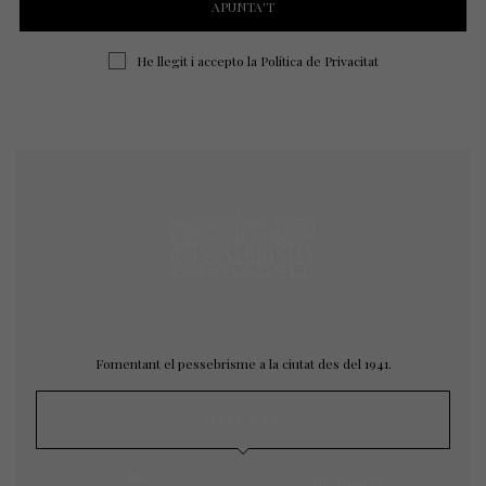
He llegit i accepto la
Política de Privacitat
Fomentant el pessebrisme a la ciutat des del 1941.
MAPA WEB
Inici
L’agrupació