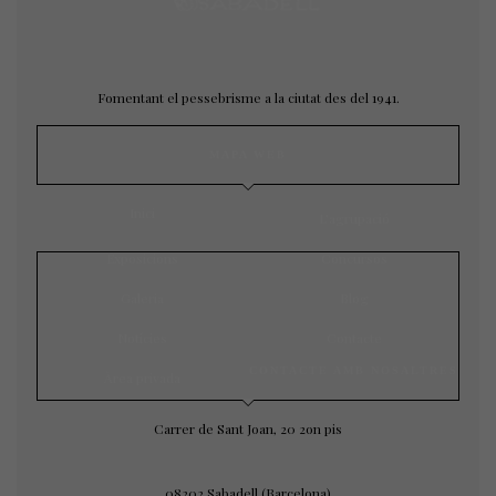
Fomentant el pessebrisme a la ciutat des del 1941.
MAPA WEB
Inici
L’agrupació
Exposicions
Concursos
Galeria
Blog
Notícies
Contacte
CONTACTE AMB NOSALTRES
Àrea privada
Carrer de Sant Joan, 20 2on pis
08202 Sabadell (Barcelona)