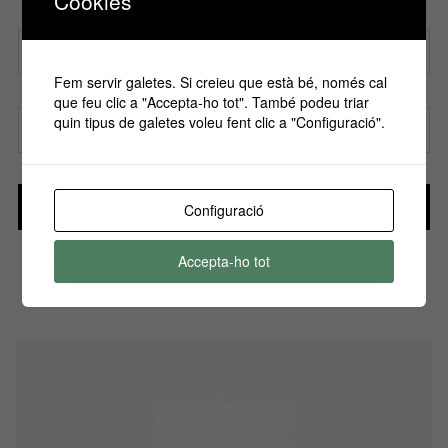
Cookies
nostre butlletí!
Fem servir galetes. Si creieu que està bé, només cal
Nom
que feu clic a "Accepta-ho tot". També podeu triar
quin tipus de galetes voleu fent clic a "Configuració".
Correu electrònic
Configuració
He llegit i accepto la
Política de Privacitat
Accepta-ho tot