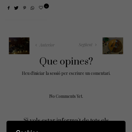
0
Següent
Anterior
Que opines?
Heu d'
iniciar la sessió
per escriure un comentari.
No Comments Yet.
Si vols estar informa't de tots els
esdeveniments, inscriu-te amb el teu email al