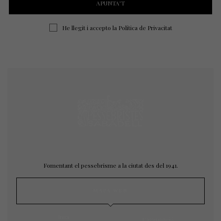
He llegit i accepto la
Política de Privacitat
Fomentant el pessebrisme a la ciutat des del 1941.
MAPA WEB
Inici
L’agrupació