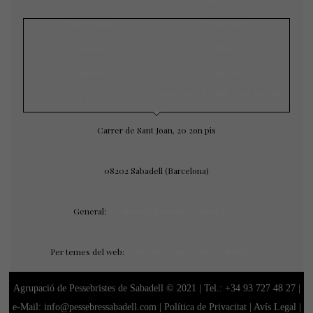
Exposicions
Concursos
Galeria
Blog
Notícies
Contacte
CONTACTE AMB NOSALTRES
Àrea privada
Carrer de Sant Joan, 20 2on pis
08202 Sabadell (Barcelona)
General:
agrupacio@pessebressabadell.cat
Per temes del web:
webmaster@pessebressabadell.cat
Agrupació de Pessebristes de Sabadell © 2021 | Tel.:
+34 93 727 48 27
|
e-Mail: info@pessebressabadell.com |
Política de Privacitat
|
Avís Legal
|