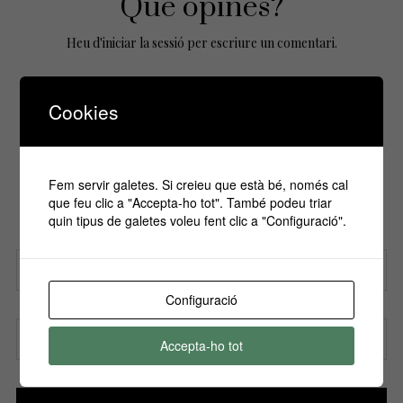
Que opines?
Heu d'
iniciar la sessió
per escriure un comentari.
Cookies
No Comments Yet.
Fem servir galetes. Si creieu que està bé, només cal
Si vols estar informa't de tots els
que feu clic a "Accepta-ho tot". També podeu triar
esdeveniments, inscriu-te amb el teu email al
quin tipus de galetes voleu fent clic a "Configuració".
nostre butlletí!
Configuració
Nom
Accepta-ho tot
Correu electrònic