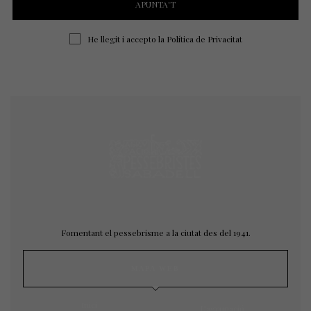
He llegit i accepto la
Política de Privacitat
Fomentant el pessebrisme a la ciutat des del 1941.
MAPA WEB
Inici
L’agrupació