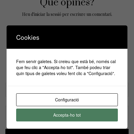
Que opines?
Heu d'
iniciar la sessió
per escriure un comentari.
Cookies
No Comments Yet.
Fem servir galetes. Si creieu que està bé, només cal
Si vols estar informa't de tots els
que feu clic a "Accepta-ho tot". També podeu triar
esdeveniments, inscriu-te amb el teu email al
quin tipus de galetes voleu fent clic a "Configuració".
nostre butlletí!
Configuració
Nom
Accepta-ho tot
Correu electrònic