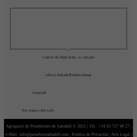
Exposicions
Concursos
Galeria
Blog
Notícies
Contacte
CONTACTE AMB NOSALTRES
Àrea privada
Carrer de Sant Joan, 20 2on pis
08202 Sabadell (Barcelona)
General:
agrupacio@pessebressabadell.cat
Per temes del web:
webmaster@pessebressabadell.cat
Agrupació de Pessebristes de Sabadell © 2021 | Tel.:
+34 93 727 48 27
|
e-Mail: info@pessebressabadell.com |
Política de Privacitat
|
Avís Legal
|