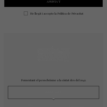
He llegit i accepto la
Política de Privacitat
Fomentant el pessebrisme a la ciutat des del 1941.
MAPA WEB
Inici
L’agrupació