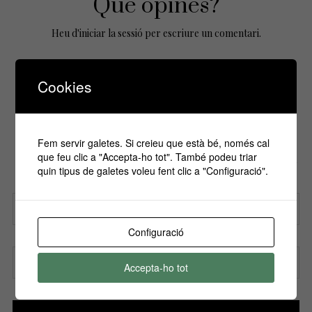
Que opines?
Heu d'
iniciar la sessió
per escriure un comentari.
Cookies
No Comments Yet.
Fem servir galetes. Si creieu que està bé, només cal
Si vols estar informa't de tots els
que feu clic a "Accepta-ho tot". També podeu triar
esdeveniments, inscriu-te amb el teu email al
quin tipus de galetes voleu fent clic a "Configuració".
nostre butlletí!
Configuració
Nom
Accepta-ho tot
Correu electrònic