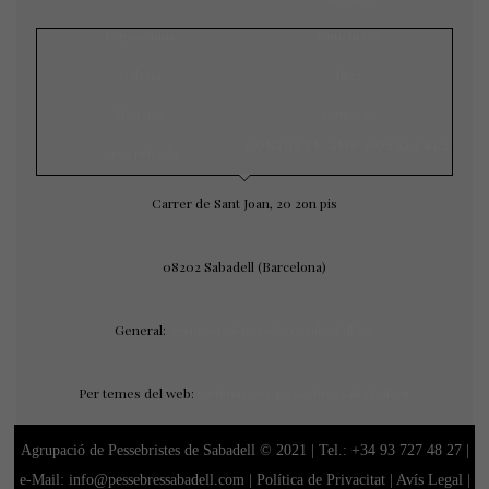
Exposicions
Concursos
Galeria
Blog
Notícies
Contacte
CONTACTE AMB NOSALTRES
Àrea privada
Carrer de Sant Joan, 20 2on pis
08202 Sabadell (Barcelona)
General:
agrupacio@pessebressabadell.cat
Per temes del web:
webmaster@pessebressabadell.cat
Agrupació de Pessebristes de Sabadell © 2021 | Tel.:
+34 93 727 48 27
|
e-Mail: info@pessebressabadell.com |
Política de Privacitat
|
Avís Legal
|