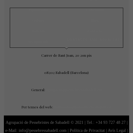
Exposicions
Concursos
Galeria
Blog
Notícies
Contacte
CONTACTE AMB NOSALTRES
Àrea privada
Carrer de Sant Joan, 20 2on pis
08202 Sabadell (Barcelona)
General:
agrupacio@pessebressabadell.cat
Per temes del web:
webmaster@pessebressabadell.cat
Agrupació de Pessebristes de Sabadell © 2021 | Tel.:
+34 93 727 48 27
|
e-Mail: info@pessebressabadell.com |
Política de Privacitat
|
Avís Legal
|