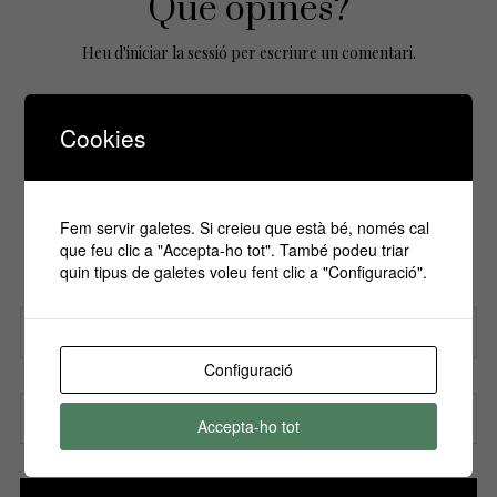
Que opines?
Heu d'
iniciar la sessió
per escriure un comentari.
Cookies
No Comments Yet.
Fem servir galetes. Si creieu que està bé, només cal
Si vols estar informa't de tots els
que feu clic a "Accepta-ho tot". També podeu triar
esdeveniments, inscriu-te amb el teu email al
quin tipus de galetes voleu fent clic a "Configuració".
nostre butlletí!
Configuració
Nom
Accepta-ho tot
Correu electrònic