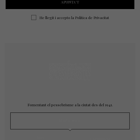
He llegit i accepto la
Política de Privacitat
Fomentant el pessebrisme a la ciutat des del 1941.
MAPA WEB
Inici
L’agrupació