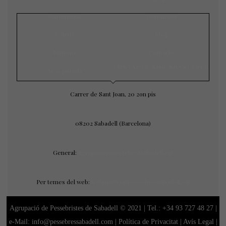
Exposicions
Concursos
Galeria
Blog
Notícies
Contacte
CONTACTE AMB NOSALTRES
Àrea privada
Carrer de Sant Joan, 20 2on pis
08202 Sabadell (Barcelona)
General:
agrupacio@pessebressabadell.cat
Per temes del web:
webmaster@pessebressabadell.cat
Agrupació de Pessebristes de Sabadell © 2021 | Tel.:
+34 93 727 48 27
|
e-Mail: info@pessebressabadell.com |
Política de Privacitat
|
Avís Legal
|