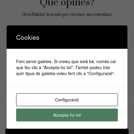
Que opines?
Heu d'
iniciar la sessió
per escriure un comentari.
Cookies
No Comments Yet.
Fem servir galetes. Si creieu que està bé, només cal
Si vols estar informa't de tots els
que feu clic a "Accepta-ho tot". També podeu triar
esdeveniments, inscriu-te amb el teu email al
quin tipus de galetes voleu fent clic a "Configuració".
nostre butlletí!
Configuració
Nom
Accepta-ho tot
Correu electrònic