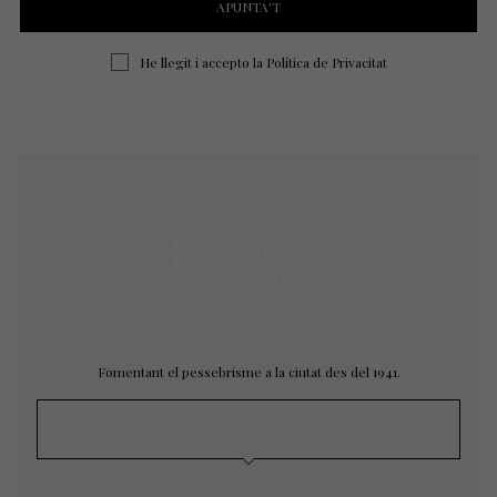
He llegit i accepto la
Política de Privacitat
Fomentant el pessebrisme a la ciutat des del 1941.
MAPA WEB
Inici
L’agrupació