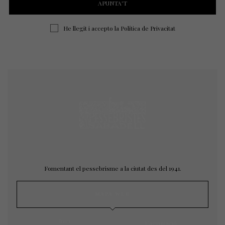
He llegit i accepto la
Política de Privacitat
Fomentant el pessebrisme a la ciutat des del 1941.
MAPA WEB
Inici
L’agrupació