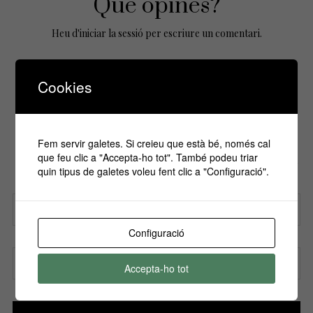
Que opines?
Heu d'
iniciar la sessió
per escriure un comentari.
Cookies
No Comments Yet.
Fem servir galetes. Si creieu que està bé, només cal
Si vols estar informa't de tots els
que feu clic a "Accepta-ho tot". També podeu triar
esdeveniments, inscriu-te amb el teu email al
quin tipus de galetes voleu fent clic a "Configuració".
nostre butlletí!
Configuració
Nom
Accepta-ho tot
Correu electrònic