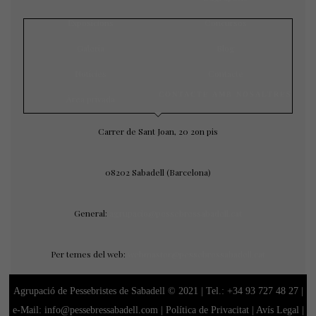
Exposicions
Concursos
Galeria
Blog
Notícies
Contacte
CONTACTE AMB NOSALTRES
Àrea privada
Carrer de Sant Joan, 20 2on pis
08202 Sabadell (Barcelona)
General:
agrupacio@pessebressabadell.cat
Per temes del web:
webmaster@pessebressabadell.cat
Agrupació de Pessebristes de Sabadell © 2021 | Tel.:
+34 93 727 48 27
|
e-Mail: info@pessebressabadell.com |
Política de Privacitat
|
Avís Legal
|