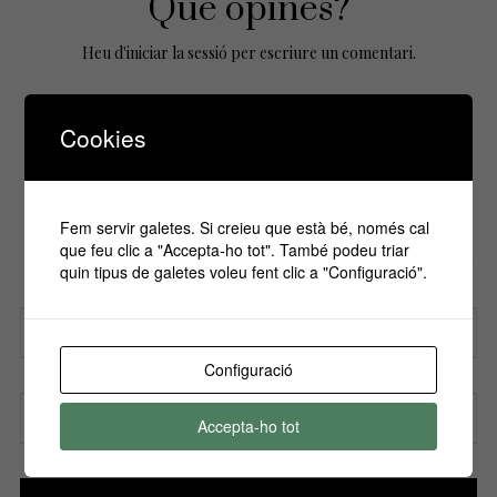
Que opines?
Heu d'
iniciar la sessió
per escriure un comentari.
Cookies
No Comments Yet.
Fem servir galetes. Si creieu que està bé, només cal
Si vols estar informa't de tots els
que feu clic a "Accepta-ho tot". També podeu triar
esdeveniments, inscriu-te amb el teu email al
quin tipus de galetes voleu fent clic a "Configuració".
nostre butlletí!
Configuració
Nom
Accepta-ho tot
Correu electrònic