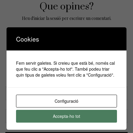
Que opines?
Heu d'
iniciar la sessió
per escriure un comentari.
Cookies
No Comments Yet.
Fem servir galetes. Si creieu que està bé, només cal
Si vols estar informa't de tots els
que feu clic a "Accepta-ho tot". També podeu triar
esdeveniments, inscriu-te amb el teu email al
quin tipus de galetes voleu fent clic a "Configuració".
nostre butlletí!
Configuració
Nom
Accepta-ho tot
Correu electrònic