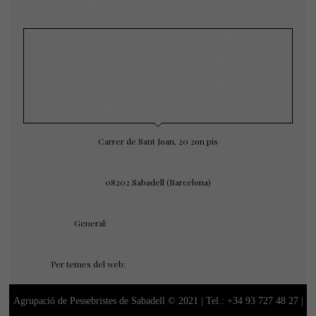
Inici
L’agrupació
Exposicions
Concursos
Galeria
Blog
Notícies
Contacte
CONTACTE AMB NOSALTRES
Àrea privada
Carrer de Sant Joan, 20 2on pis
08202 Sabadell (Barcelona)
General:
agrupacio@pessebressabadell.cat
Per temes del web:
webmaster@pessebressabadell.cat
Agrupació de Pessebristes de Sabadell © 2021 | Tel.:
+34 93 727 48 27
|