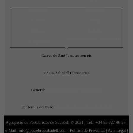
Exposicions
Concursos
Galeria
Blog
Notícies
Contacte
CONTACTE AMB NOSALTRES
Àrea privada
Carrer de Sant Joan, 20 2on pis
08202 Sabadell (Barcelona)
General:
agrupacio@pessebressabadell.cat
Per temes del web:
webmaster@pessebressabadell.cat
Agrupació de Pessebristes de Sabadell © 2021 | Tel.:
+34 93 727 48 27
|
e-Mail: info@pessebressabadell.com |
Política de Privacitat
|
Avís Legal
|