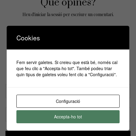
Que opines?
Heu d'
iniciar la sessió
per escriure un comentari.
Cookies
No Comments Yet.
Fem servir galetes. Si creieu que està bé, només cal
Si vols estar informa't de tots els
que feu clic a "Accepta-ho tot". També podeu triar
esdeveniments, inscriu-te amb el teu email al
quin tipus de galetes voleu fent clic a "Configuració".
nostre butlletí!
Configuració
Nom
Accepta-ho tot
Correu electrònic