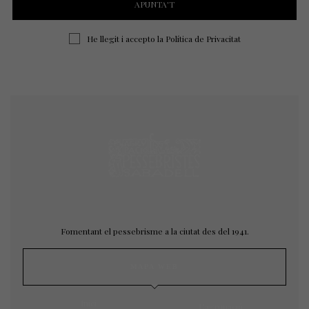
He llegit i accepto la
Política de Privacitat
Fomentant el pessebrisme a la ciutat des del 1941.
MAPA WEB
Inici
L’agrupació