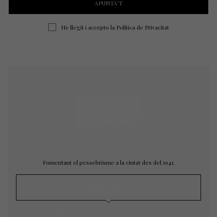
He llegit i accepto la
Política de Privacitat
Fomentant el pessebrisme a la ciutat des del 1941.
MAPA WEB
Inici
L’agrupació