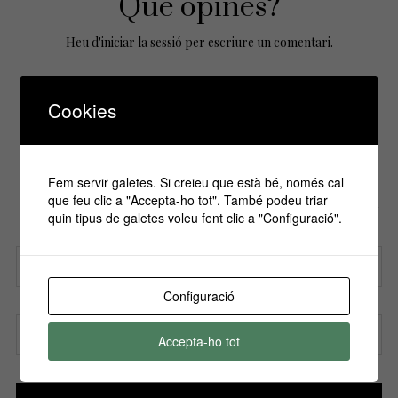
Que opines?
Heu d'
iniciar la sessió
per escriure un comentari.
Cookies
No Comments Yet.
Fem servir galetes. Si creieu que està bé, només cal
Si vols estar informa't de tots els
que feu clic a "Accepta-ho tot". També podeu triar
esdeveniments, inscriu-te amb el teu email al
quin tipus de galetes voleu fent clic a "Configuració".
nostre butlletí!
Configuració
Nom
Accepta-ho tot
Correu electrònic