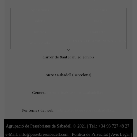
Exposicions
Concursos
Galeria
Blog
Notícies
Contacte
CONTACTE AMB NOSALTRES
Àrea privada
Carrer de Sant Joan, 20 2on pis
08202 Sabadell (Barcelona)
General:
agrupacio@pessebressabadell.cat
Per temes del web:
webmaster@pessebressabadell.cat
Agrupació de Pessebristes de Sabadell © 2021 | Tel.:
+34 93 727 48 27
|
e-Mail: info@pessebressabadell.com |
Política de Privacitat
|
Avís Legal
|