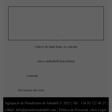
Exposicions
Concursos
Galeria
Blog
Notícies
Contacte
CONTACTE AMB NOSALTRES
Àrea privada
Carrer de Sant Joan, 20 2on pis
08202 Sabadell (Barcelona)
General:
agrupacio@pessebressabadell.cat
Per temes del web:
webmaster@pessebressabadell.cat
Agrupació de Pessebristes de Sabadell © 2021 | Tel.:
+34 93 727 48 27
|
e-Mail: info@pessebressabadell.com |
Política de Privacitat
|
Avís Legal
|