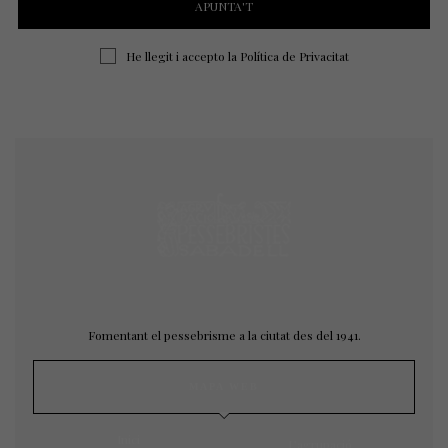
He llegit i accepto la
Política de Privacitat
Fomentant el pessebrisme a la ciutat des del 1941.
MAPA WEB
Inici
L’agrupació