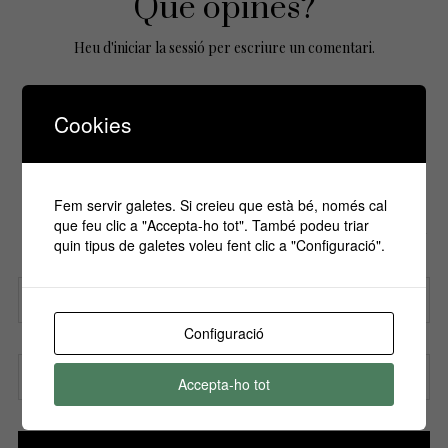
Que opines?
Heu d'
iniciar la sessió
per escriure un comentari.
Cookies
No Comments Yet.
Fem servir galetes. Si creieu que està bé, només cal
Si vols estar informa't de tots els
que feu clic a "Accepta-ho tot". També podeu triar
esdeveniments, inscriu-te amb el teu email al
quin tipus de galetes voleu fent clic a "Configuració".
nostre butlletí!
Configuració
Nom
Accepta-ho tot
Correu electrònic