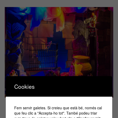
Cookies
Fem servir galetes. Si creieu que està bé, només cal
Els Pastorets de la Faràndula
que feu clic a "Accepta-ho tot". També podeu triar
POSTED
OCTUBRE 27, 2021