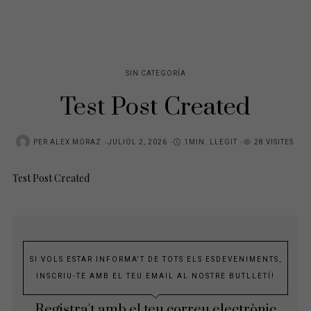
SIN CATEGORÍA
Test Post Created
POSTED
PER
ALEX MORAZ
JULIOL 2, 2026
1MIN. LLEGIT
28 VISITES
ON
Test Post Created
SI VOLS ESTAR INFORMA'T DE TOTS ELS ESDEVENIMENTS,
INSCRIU-TE AMB EL TEU EMAIL AL NOSTRE BUTLLETÍ!
Registra't amb el teu correu electrònic