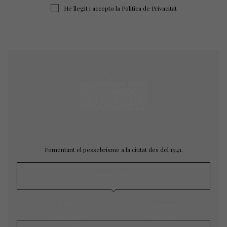
He llegit i accepto la
Política de Privacitat
Fomentant el pessebrisme a la ciutat des del 1941.
MAPA WEB
Inici
L’agrupació
Exposicions
Concursos