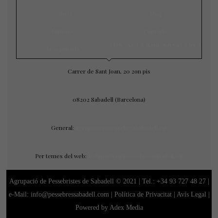
Galeria
Blog
Notícies
Contacte
CONTACTE AMB NOSALTRES
Àrea privada
Carrer de Sant Joan, 20 2on pis
08202 Sabadell (Barcelona)
General:
agrupacio@pessebressabadell.cat
Per temes del web:
webmaster@pessebressabadell.cat
Agrupació de Pessebristes de Sabadell © 2021 | Tel.:
+34 93 727 48 27
|
e-Mail: info@pessebressabadell.com |
Política de Privacitat
|
Avís Legal
|
Powered by Adex Media