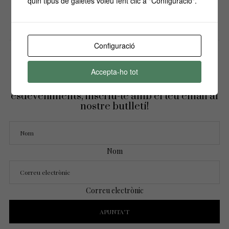
quin tipus de galetes voleu fent clic a "Configuració".
ON
Configuració
Accepta-ho tot
Si vols estar informa't de tots els
esdeveniments, inscriu-te amb el teu email al
nostre butlletí!
Nom
Correu electrònic