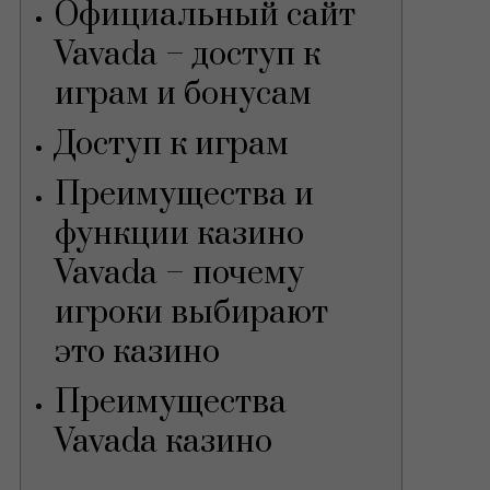
Официальный сайт
Vavada – доступ к
играм и бонусам
Доступ к играм
Преимущества и
функции казино
Vavada – почему
игроки выбирают
это казино
Преимущества
Vavada казино