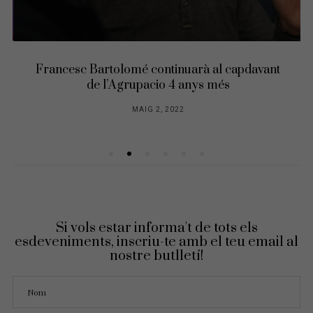
Francesc Bartolomé continuarà al capdavant
de l’Agrupacio 4 anys més
POSTED
MAIG 2, 2022
ON
Si vols estar informa't de tots els
esdeveniments, inscriu-te amb el teu email al
nostre butlletí!