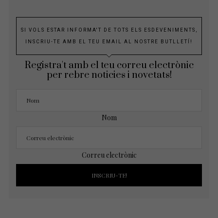
SI VOLS ESTAR INFORMA'T DE TOTS ELS ESDEVENIMENTS,
INSCRIU-TE AMB EL TEU EMAIL AL NOSTRE BUTLLETÍ!
Registra't amb el teu correu electrònic
per rebre noticies i novetats!
Nom
Correu electrònic