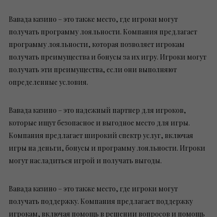
Вавада казино – это также место, где игроки могут
получать программу лояльности. Компания предлагает
программу лояльности, которая позволяет игрокам
получать преимущества и бонусы за их игру. Игроки могут
получать эти преимущества, если они выполняют
определенные условия.
Вавада казино – это надежный партнер для игроков,
которые ищут безопасное и выгодное место для игры.
Компания предлагает широкий спектр услуг, включая
игры на деньги, бонусы и программу лояльности. Игроки
могут насладиться игрой и получать выгоды.
Вавада казино – это также место, где игроки могут
получать поддержку. Компания предлагает поддержку
игрокам, включая помощь в решении вопросов и помощь