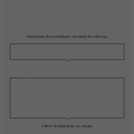
Fomentant el pessebrisme a la ciutat des del 1941.
MAPA WEB
Inici
L’agrupació
Exposicions
Concursos
Galeria
Blog
Notícies
Contacte
CONTACTE AMB NOSALTRES
Àrea privada
Carrer de Sant Joan, 20 2on pis