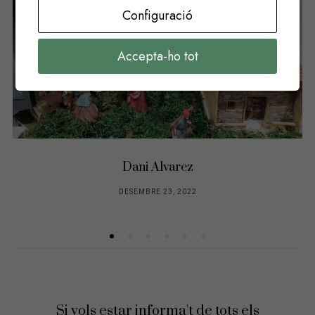
Configuració
Accepta-ho tot
Dani Alvarez
DESEMBRE 23, 2022
Si vols estar informa't de tots els