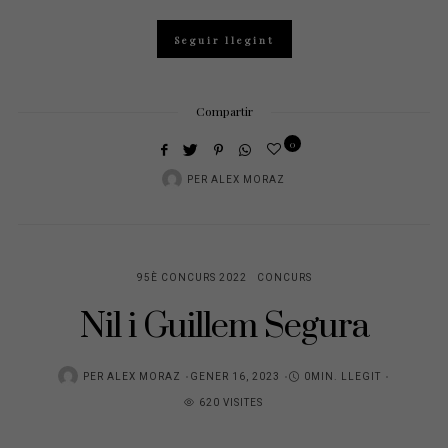
Seguir llegint
Compartir
0
PER
ALEX MORAZ
95È CONCURS 2022
CONCURS
Nil i Guillem Segura
POSTED
PER
ALEX MORAZ
GENER 16, 2023
0MIN. LLEGIT
ON
620 VISITES