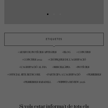
ETIQUETES
ARXIU DE NOTÍCIES ANTIGUES
BLOG
CONCURS
CONCURS 2022
CRÒNIQUES DE L'AGRUPACIÓ
L'AGRUPACIÓ AL DIA
MISCEL·LÀNIA
NOTÍCIES
OFFICIAL SITE BETSCORE
PARTICIPA A L'AGRUPACIÓ
PESSEBRES
PESSEBRES SABADELL
WINNITA REVIEW 2026
Si vols estar informa't de tots els