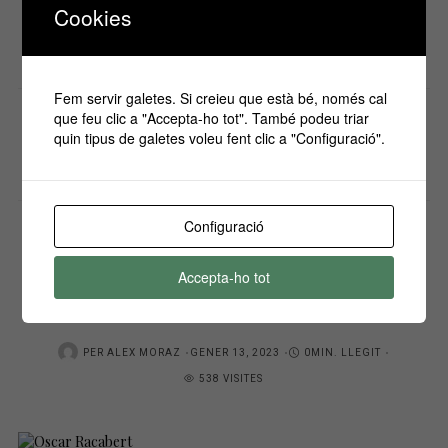
Cookies
Seguir llegint
Compartir
Fem servir galetes. Si creieu que està bé, només cal
que feu clic a "Accepta-ho tot". També podeu triar
0
quin tipus de galetes voleu fent clic a "Configuració".
PER
ALEX MORAZ
Configuració
95È CONCURS 2022
CONCURS
Accepta-ho tot
Oscar Racabert
POSTED
PER
ALEX MORAZ
GENER 13, 2023
0MIN. LLEGIT
ON
538 VISITES