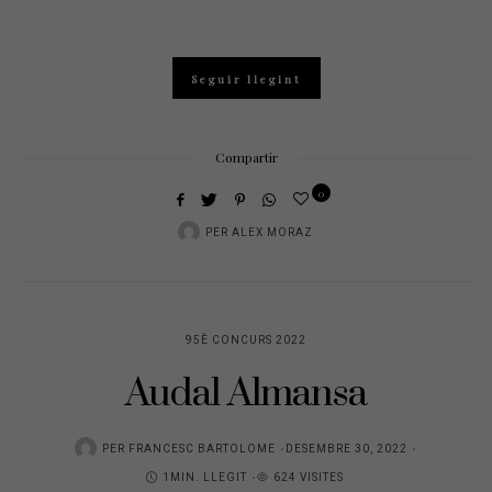
Seguir llegint
Compartir
0
PER
ALEX MORAZ
95È CONCURS 2022
Audal Almansa
POSTED
PER
FRANCESC BARTOLOME
DESEMBRE 30, 2022
ON
1MIN. LLEGIT
624 VISITES