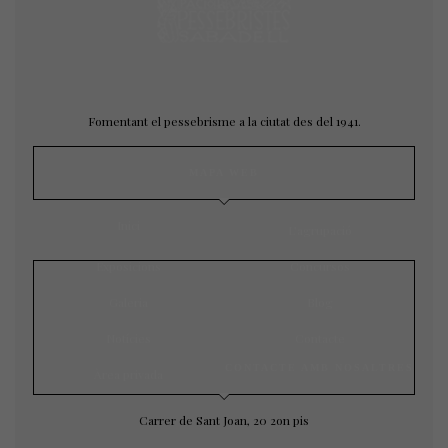
Fomentant el pessebrisme a la ciutat des del 1941.
MAPA WEB
Inici
L’agrupació
Exposicions
Concursos
Galeria
Blog
Notícies
Contacte
CONTACTE AMB NOSALTRES
Àrea privada
Carrer de Sant Joan, 20 2on pis