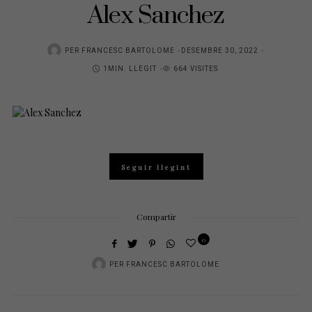
Alex Sanchez
POSTED
PER
FRANCESC BARTOLOME
DESEMBRE 30, 2022
ON
1MIN. LLEGIT
664 VISITES
Seguir llegint
Compartir
0
PER
FRANCESC BARTOLOME