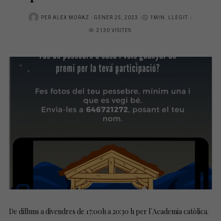
POSTED
PER
ALEX MORAZ
GENER 25, 2023
1MIN. LLEGIT
ON
2130 VISITES
De dilluns a divendres de 17:00h a 20:30 h per l´Academia catòlica.