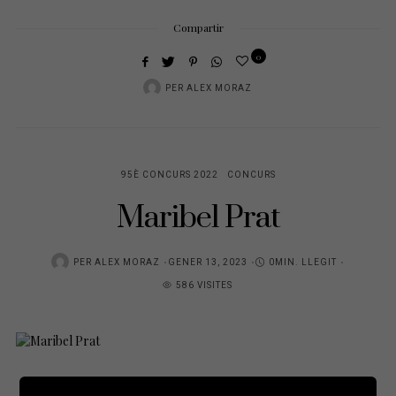
Compartir
0
PER
ALEX MORAZ
95È CONCURS 2022
CONCURS
Maribel Prat
POSTED
PER
ALEX MORAZ
GENER 13, 2023
0MIN. LLEGIT
ON
586 VISITES