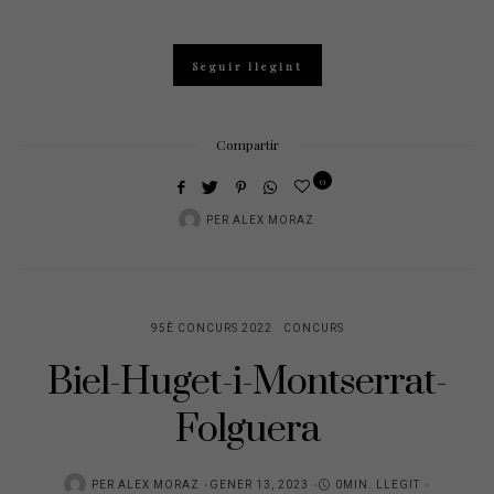
Seguir llegint
Compartir
0
PER
ALEX MORAZ
95È CONCURS 2022
CONCURS
Biel-Huget-i-Montserrat-
Folguera
POSTED
PER
ALEX MORAZ
GENER 13, 2023
0MIN. LLEGIT