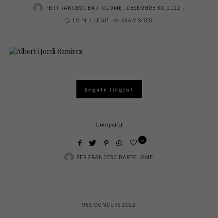
POSTED
PER
FRANCESC BARTOLOME
DESEMBRE 30, 2022
ON
1MIN. LLEGIT
596 VISITES
Seguir llegint
Compartir
0
PER
FRANCESC BARTOLOME
95È CONCURS 2022