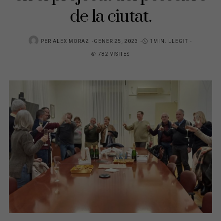
de la ciutat.
POSTED
PER
ALEX MORAZ
GENER 25, 2023
1MIN. LLEGIT
ON
782 VISITES