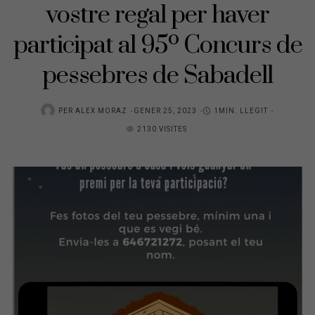
vostre regal per haver
participat al 95º Concurs de
pessebres de Sabadell
POSTED
PER
ALEX MORAZ
GENER 25, 2023
1MIN. LLEGIT
ON
2130 VISITES