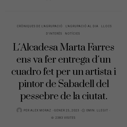
CRÒNIQUES DE L'AGRUPACIÓ
L'AGRUPACIÓ AL DIA
LLOCS
D'INTERÈS
NOTÍCIES
L´Alcadesa Marta Farres
ens va fer entrega d´un
cuadro fet per un artista i
pintor de Sabadell del
pessebre de la ciutat.
POSTED
PER
ALEX MORAZ
GENER 25, 2023
0MIN. LLEGIT
ON
2383 VISITES