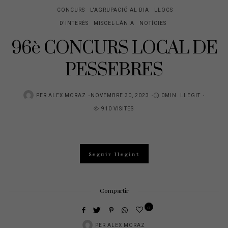
CONCURS
L'AGRUPACIÓ AL DIA
LLOCS
D'INTERÈS
MISCEL·LÀNIA
NOTÍCIES
96è CONCURS LOCAL DE
PESSEBRES
POSTED
PER
ALEX MORAZ
NOVEMBRE 30, 2023
0MIN. LLEGIT
ON
910 VISITES
Seguir llegint
Compartir
0
PER
ALEX MORAZ