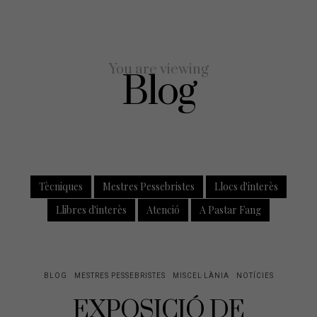
You are viewing
Blog
Tècniques
Mestres Pessebristes
Llocs d'interès
Llibres d'interès
Atenció
A Pastar Fang
BLOG
MESTRES PESSEBRISTES
MISCEL·LÀNIA
NOTÍCIES
EXPOSICIÓ DE