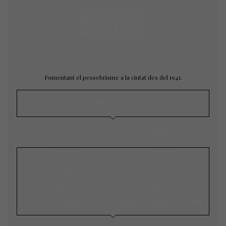
Fomentant el pessebrisme a la ciutat des del 1941.
MAPA WEB
Inici
L’agrupació
Exposicions
Concursos
Galeria
Blog
Notícies
Contacte
CONTACTE AMB NOSALTRES
Àrea privada