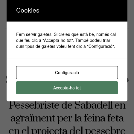
0
Cookies
PER
ALEX MORAZ
Fem servir galetes. Si creieu que està bé, només cal
que feu clic a "Accepta-ho tot". També podeu triar
CRÒNIQUES DE L'AGRUPACIÓ
L'AGRUPACIÓ AL DIA
LLOCS
quin tipus de galetes voleu fent clic a "Configuració".
D'INTERÈS
MISCEL·LÀNIA
NOTÍCIES
Ahir l´Ajuntament de
Configuració
Sabadell va fer una recepciò
Accepta-ho tot
oficial a l´Agrupaciò
Pessebriste de Sabadell en
agraïment per la feina feta
en el projecta del pessebre