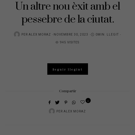
Un altre nou èxit amb el
pessebre de la ciutat.
POSTED
PER
ALEX MORAZ
NOVEMBRE 30, 2023
0MIN. LLEGIT
ON
945 VISITES
Seguir llegint
Compartir
0
PER
ALEX MORAZ