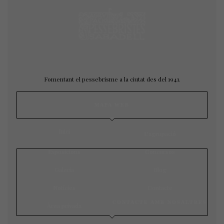
Fomentant el pessebrisme a la ciutat des del 1941.
MAPA WEB
Inici
L’agrupació
Exposicions
Concursos
Galeria
Blog
Notícies
Contacte
CONTACTE AMB NOSALTRES
Àrea privada