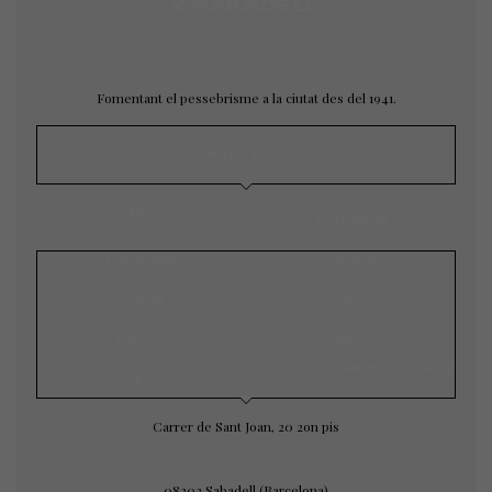
Fomentant el pessebrisme a la ciutat des del 1941.
MAPA WEB
Inici
L’agrupació
Exposicions
Concursos
Galeria
Blog
Notícies
Contacte
CONTACTE AMB NOSALTRES
Àrea privada
Carrer de Sant Joan, 20 2on pis
08202 Sabadell (Barcelona)