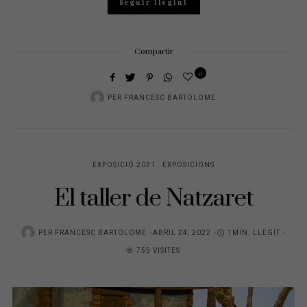
Seguir llegint
Compartir
0
PER
FRANCESC BARTOLOME
EXPOSICIÓ 2021
EXPOSICIONS
El taller de Natzaret
PER
FRANCESC BARTOLOME
P
ABRIL 24, 2022
1MIN. LLEGIT
755 VISITES
O
S
T
E