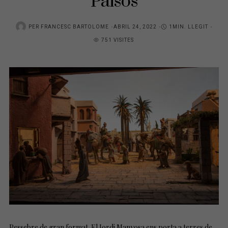
Països
PER
FRANCESC BARTOLOME
P
ABRIL 24, 2022
1MIN. LLEGIT
751 VISITES
O
S
T
E
D
O
N
Pessebre de gran format. El Jordi Manyosa ens porta a terres de