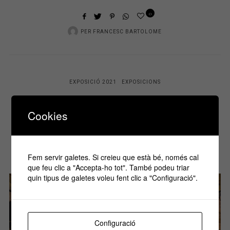
0
PER
FRANCESC BARTOLOME
EXPOSICIÓ 2021
EXPOSICIONS
Que venen els Reis!
Cookies
PER
FRANCESC BARTOLOME
P
ABRIL 24, 2022
1MIN. LLEGIT
722 VISITES
O
Fem servir galetes. Si creieu que està bé, només cal
S
que feu clic a "Accepta-ho tot". També podeu triar
T
quin tipus de galetes voleu fent clic a "Configuració".
E
D
O
Configuració
N