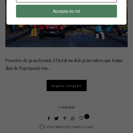
Accepta-ho tot
Pessebre de gran format. El Jordi un dels gran valors que tenim
dins de l’agrupació ens…
Seguir llegint
Compartir
0
PER
FRANCESC BARTOLOME