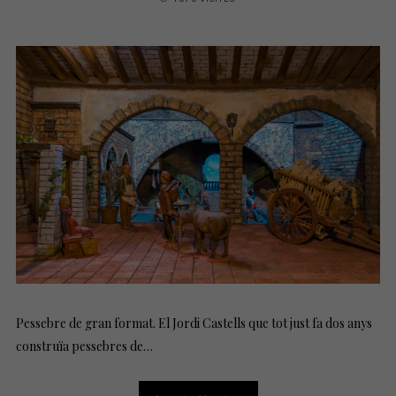
S
T
E
D
O
N
Pessebre de gran format. El Jordi Castells que tot just fa dos anys
construïa pessebres de…