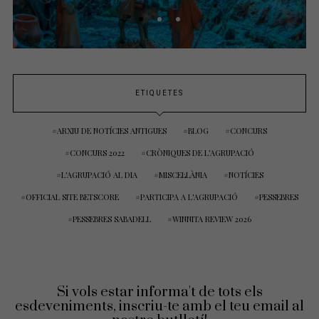
ETIQUETES
ARXIU DE NOTÍCIES ANTIGUES
BLOG
CONCURS
CONCURS 2022
CRÒNIQUES DE L'AGRUPACIÓ
L'AGRUPACIÓ AL DIA
MISCEL·LÀNIA
NOTÍCIES
OFFICIAL SITE BETSCORE
PARTICIPA A L'AGRUPACIÓ
PESSEBRES
PESSEBRES SABADELL
WINNITA REVIEW 2026
Si vols estar informa't de tots els
esdeveniments, inscriu-te amb el teu email al