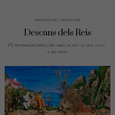
EXPOSICIÓ 2021
EXPOSICIONS
Descans dels Reis
PER
FRANCESC BARTOLOME
P
ABRIL 24, 2022
1MIN. LLEGIT
685 VISITES
O
S
T
E
D
O
N