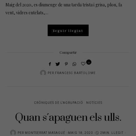
Maig del 2020, es diumenge de una tarda trista i grisa, plou, fa
vent, vidres entelats,…
Seguir llegint
Compartir
0
PER
FRANCESC BARTOLOME
CRÒNIQUES DE L'AGRUPACIÓ
NOTÍCIES
Quan s´apaguen els ulls.
POSTED
PER
MONTSERRAT MASAGUÉ
MAIG 18, 2020
2MIN. LLEGIT