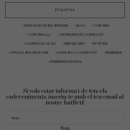
ETIQUETES
ARXIU DE NOTÍCIES ANTIGUES
BLOG
CONCURS
CONCURS 2022
CRÒNIQUES DE L'AGRUPACIÓ
L'AGRUPACIÓ AL DIA
MISCEL·LÀNIA
NOTÍCIES
OFFICIAL SITE BETSCORE
PARTICIPA A L'AGRUPACIÓ
PESSEBRES
PESSEBRES SABADELL
Si vols estar informa't de tots els
esdeveniments, inscriu-te amb el teu email al
nostre butlletí!
Nom