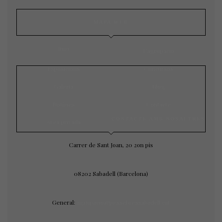
MAPA WEB
Inici
L’agrupació
Exposicions
Concursos
Galeria
Blog
Notícies
Contacte
CONTACTE AMB NOSALTRES
Àrea privada
Carrer de Sant Joan, 20 2on pis
08202 Sabadell (Barcelona)
General:
agrupacio@pessebressabadell.cat