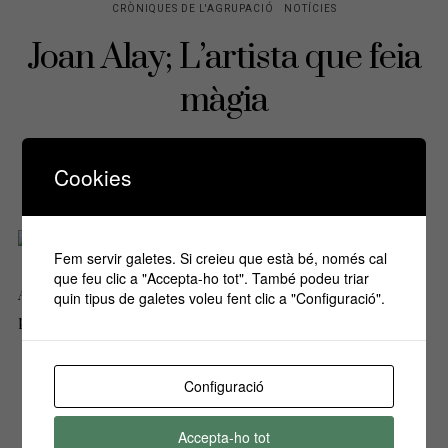
CRÒNIQUES DE L'AGRUPACIÓ
NOTÍCIES
Joan Alay; L’artista que feia
màgia
POSTED
PER
JOAN CARLES CAPDEVILA
MAIG 14, 2020
5MIN. LLEGIT
Cookies
ON
1033 VISITES
Fem servir galetes. Si creieu que està bé, només cal
que feu clic a "Accepta-ho tot". També podeu triar
Al ´assabentar-me que en Joan ens havia deixat, vaig sentir una
quin tipus de galetes voleu fent clic a "Configuració".
pena profunda en pensar que…
Seguir llegint
Configuració
Accepta-ho tot