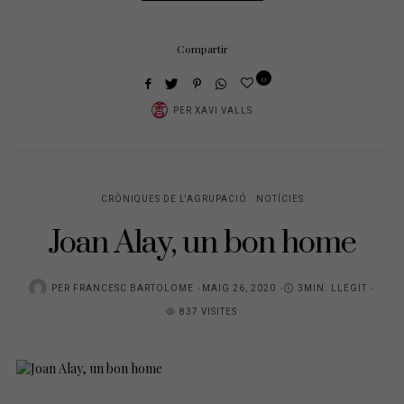
Compartir
0
PER
XAVI VALLS
CRÒNIQUES DE L'AGRUPACIÓ
NOTÍCIES
Joan Alay, un bon home
POSTED
PER
FRANCESC BARTOLOME
MAIG 26, 2020
3MIN. LLEGIT
ON
837 VISITES