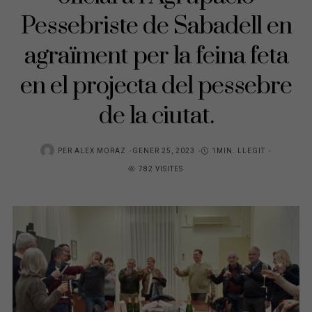
Pessebriste de Sabadell en
agraïment per la feina feta
en el projecta del pessebre
de la ciutat.
POSTED
PER
ALEX MORAZ
GENER 25, 2023
1MIN. LLEGIT
ON
782 VISITES