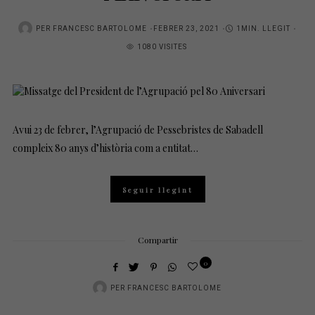
POSTED
PER
FRANCESC BARTOLOME
FEBRER 23, 2021
1MIN. LLEGIT
ON
1080 VISITES
Avui 23 de febrer, l’Agrupació de Pessebristes de Sabadell
compleix 80 anys d’història com a entitat…
Seguir llegint
Compartir
0
PER
FRANCESC BARTOLOME