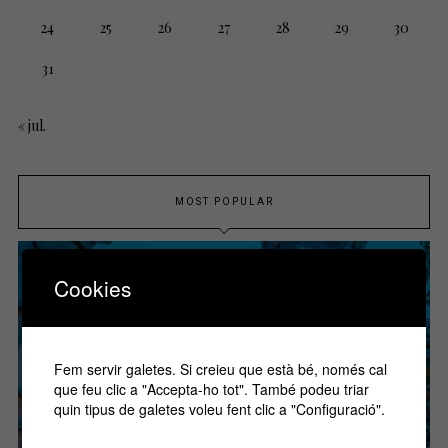
24
25
26
27
28
29
30
31
« jul.
MOST POPULAR
Cookies
Fem servir galetes. Si creieu que està bé, només cal
que feu clic a "Accepta-ho tot". També podeu triar
quin tipus de galetes voleu fent clic a "Configuració".