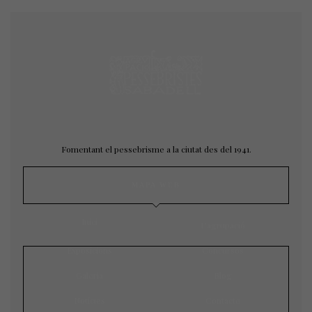
Fomentant el pessebrisme a la ciutat des del 1941.
MAPA WEB
Inici
L’agrupació
Exposicions
Concursos
Galeria
Blog
Notícies
Contacte