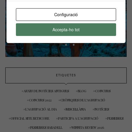
Configuració
Accepta-ho tot
ETIQUETES
ARXIU DE NOTÍCIES ANTIGUES
BLOG
CONCURS
CONCURS 2022
CRÒNIQUES DE L'AGRUPACIÓ
L'AGRUPACIÓ AL DIA
MISCEL·LÀNIA
NOTÍCIES
OFFICIAL SITE BETSCORE
PARTICIPA A L'AGRUPACIÓ
PESSEBRES
PESSEBRES SABADELL
WINNITA REVIEW 2026