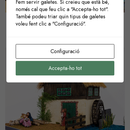
Fem servir galetes. Si creieu que està bé,
Següent
Anterior
només cal que feu clic a "Accepta-ho tot".
També podeu triar quin tipus de galetes
voleu fent clic a "Configuració".
Potser t'agradaria
Configuració
Accepta-ho tot