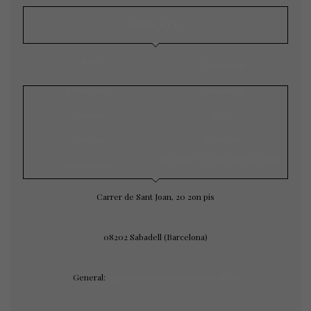
MAPA WEB
Inici
L’agrupació
Exposicions
Concursos
Galeria
Blog
Notícies
Contacte
CONTACTE AMB NOSALTRES
Àrea privada
Carrer de Sant Joan, 20 2on pis
08202 Sabadell (Barcelona)
General:
agrupacio@pessebressabadell.cat