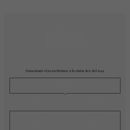
Fomentant el pessebrisme a la ciutat des del 1941.
MAPA WEB
Inici
L’agrupació
Exposicions
Concursos
Galeria
Blog