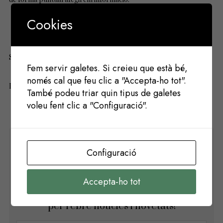
Cookies
Octubre de 2022
Salutacions.
Fem servir galetes. Si creieu que està bé,
només cal que feu clic a "Accepta-ho tot".
La Junta.
També podeu triar quin tipus de galetes
voleu fent clic a "Configuració".
Configuració
SI VOLS ESTAR INFORMA'T DE TOTS ELS ESDEVENIMENTS,
INSCRIU-TE AMB EL TEU EMAIL AL NOSTRE BUTLLETÍ!
Accepta-ho tot
Registra't amb el teu correu electrònic
per rebre noticies i novetats!