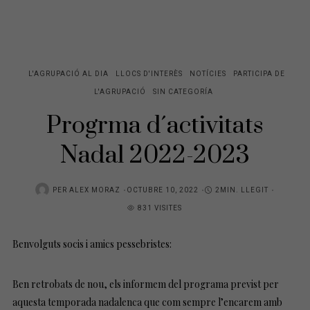
L'AGRUPACIÓ AL DIA
LLOCS D'INTERÈS
NOTÍCIES
PARTICIPA DE
L'AGRUPACIÓ
SIN CATEGORÍA
Progrma d´activitats
Nadal 2022-2023
PER
ALEX MORAZ
OCTUBRE 10, 2022
2MIN. LLEGIT
831 VISITES
Benvolguts socis i amics pessebristes:
Ben retrobats de nou, els informem del programa previst per
aquesta temporada nadalenca que com sempre l’encarem amb