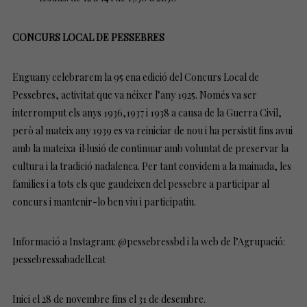
CONCURS LOCAL DE PESSEBRES
Enguany celebrarem la 95 ena edició del Concurs Local de
Pessebres, activitat que va néixer l’any 1925. Només va ser
interromput els anys 1936,1937 i 1938 a causa de la Guerra Civil,
però al mateix any 1939 es va reiniciar de nou i ha persistit fins avui
amb la mateixa il·lusió de continuar amb voluntat de preservar la
cultura i la tradició nadalenca. Per tant convidem a la mainada, les
families i a tots els que gaudeixen del pessebre a participar al
concurs i mantenir-lo ben viu i participatiu.
Informació a Instagram: @pessebressbd i la web de l’Agrupació:
pessebressabadell.cat
Inici el 28 de novembre fins el 31 de desembre.