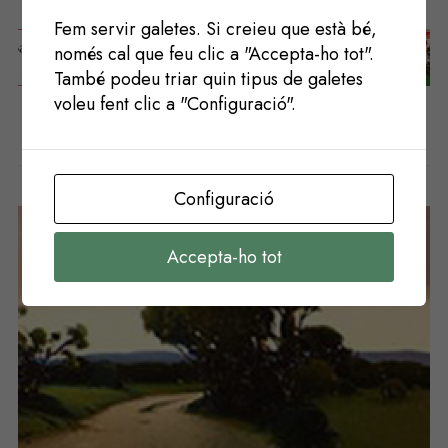
Fem servir galetes. Si creieu que està bé,
només cal que feu clic a "Accepta-ho tot".
Següent
Anterior
També podeu triar quin tipus de galetes
voleu fent clic a "Configuració".
Potser t'agradaria
Configuració
Accepta-ho tot