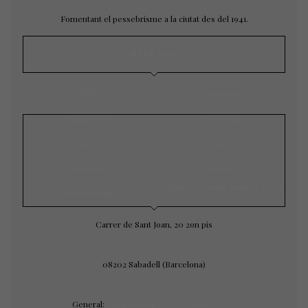
Fomentant el pessebrisme a la ciutat des del 1941.
MAPA WEB
Inici
L’agrupació
Exposicions
Concursos
Galeria
Blog
Notícies
Contacte
CONTACTE AMB NOSALTRES
Àrea privada
Carrer de Sant Joan, 20 2on pis
08202 Sabadell (Barcelona)