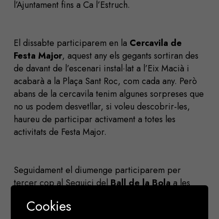
l’Ajuntament fins a Ca l’Estruch.
El dissabte participarem en la
Cercavila de
Festa Major
, aquest any els gegants sortiran des
de davant de l’escenari instal·lat a l’Eix Macià i
acabarà a la Plaça Sant Roc, com cada any. Però
abans de la cercavila tenim algunes sorpreses que
no us podem desvetllar, si voleu descobrir-les,
haureu de participar activament a totes les
activitats de Festa Major.
Seguidament el diumenge participarem per
tercer cop al Seguici del
Ball de la Bola
a les
18 h a la Casa Duran i ja per acabar el dilluns de
Cookies
17 h farem el
Taller de Gegants
a la plaça Dr.