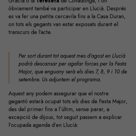
Gràcia o la
Tereseta
de Covadonga, i on
òbviament també va participar en Llucià. Després
es va fer una petita cercavila fins a la Casa Duran,
on tots els gegants van estar exposats durant el
transcurs de l’acte.
Per sort durant tot aquest mes d’agost en Llucià
podrà descansar per agafar forces per la Festa
Major, que enguany serà els dies 7, 8, 9 i 10 de
setembre.
Us adjuntem el programa.
Aquest any podem assegurar que el nostre
gegantó estarà ocupat tots els dies de Festa Major,
des del primer fins a l’últim, sense parar, a
excepció de dijous, tot seguit passem a explicar
l’ocupada agenda d’en Llucià: