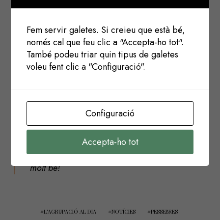
Robert, que conclourà amb un en una cercavila
pels carrers del centre a les 18.30 h.
Fem servir galetes. Si creieu que està bé,
només cal que feu clic a "Accepta-ho tot".
Recordeu també que durant tot el diumenge i el
També podeu triar quin tipus de galetes
dilluns al matí podreu veure el Llucià exposat a la
voleu fent clic a "Configuració".
Casa Duran, junt amb tots els gegants de la Ciutat.
Configuració
Vols formar part de la
Colla Gegantera de
l’Agrupació
? Posa’t en contacte amb nosaltres
Accepta-ho tot
i podràs participar de totes les sortides que es
duen a terme amb en
Llucià
, t’ho passaràs
molt bé!
L'AGRUPACIÓ AL DIA
NOTÍCIES
PESSEBRES