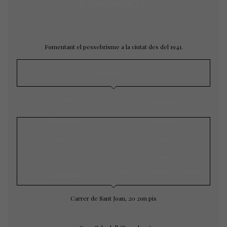
Fomentant el pessebrisme a la ciutat des del 1941.
MAPA WEB
Inici
L’agrupació
Exposicions
Concursos
Galeria
Blog
Notícies
Contacte
CONTACTE AMB NOSALTRES
Àrea privada
Carrer de Sant Joan, 20 2on pis