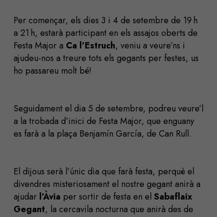
Per començar, els dies 3 i 4 de setembre de 19 h
a 21 h, estarà participant en els assajos oberts de
Festa Major a
Ca l’Estruch
, veniu a veure’ns i
ajudeu-nos a treure tots els gegants per festes, us
ho passareu molt bé!
Seguidament el dia 5 de setembre, podreu veure’l
a la trobada d’inici de Festa Major, que enguany
es farà a la plaça Benjamín García, de Can Rull.
El dijous serà l’únic dia que farà festa, perquè el
divendres misteriosament el nostre gegant anirà a
ajudar
l’Àvia
per sortir de festa en el
Sabaflaix
Gegant
, la cercavila nocturna que anirà des de