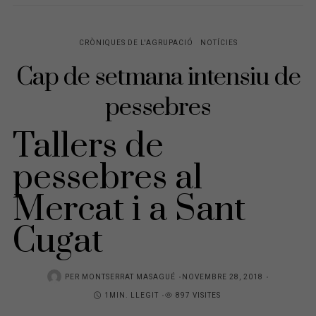
CRÒNIQUES DE L'AGRUPACIÓ
NOTÍCIES
Cap de setmana intensiu de
pessebres
Tallers de
pessebres al
Mercat i a Sant
Cugat
PER
MONTSERRAT MASAGUÉ
P
NOVEMBRE 28, 2018
1MIN. LLEGIT
897 VISITES
O
S