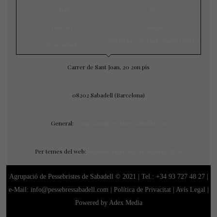
Galeria
Blog
Notícies
Contacte
CONTACTE AMB NOSALTRES
Àrea privada
Carrer de Sant Joan, 20 2on pis
08202 Sabadell (Barcelona)
General:
agrupacio@pessebressabadell.cat
Per temes del web:
webmaster@pessebressabadell.cat
Agrupació de Pessebristes de Sabadell © 2021 | Tel.:
+34 93 727 48 27
|
e-Mail: info@pessebressabadell.com |
Política de Privacitat
|
Avís Legal
|
Powered by Adex Media