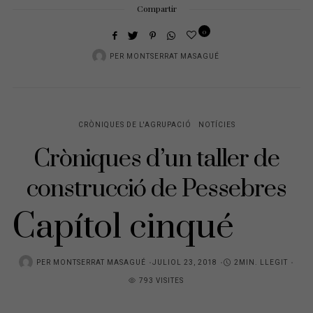
Compartir
0
PER
MONTSERRAT MASAGUÉ
CRÒNIQUES DE L'AGRUPACIÓ
NOTÍCIES
Cròniques d’un taller de
construcció de Pessebres
Capítol cinqué
PER
MONTSERRAT MASAGUÉ
P
JULIOL 23, 2018
2MIN. LLEGIT
793 VISITES
O
S