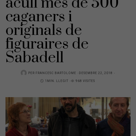
acull més de 500
caganers i
originals de
figuraires de
Sabadell
PER
FRANCESC BARTOLOME
P
DESEMBRE 22, 2018
1MIN. LLEGIT
968 VISITES
O
S
T
E
D
O
N