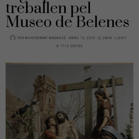
treballen pel
Museo de Belenes
PER
MONTSERRAT MASAGUÉ
P
ABRIL 12, 2019
2MIN. LLEGIT
1112 VISITES
O
S
T
E
D
O
N