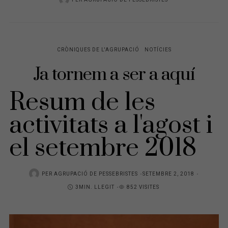
CRÒNIQUES DE L'AGRUPACIÓ
NOTÍCIES
Ja tornem a ser a aquí
Resum de les
activitats a l'agost i
el setembre 2018
PER
AGRUPACIÓ DE PESSEBRISTES
P
SETEMBRE 2, 2018
3MIN. LLEGIT
852 VISITES
O
S
T
E