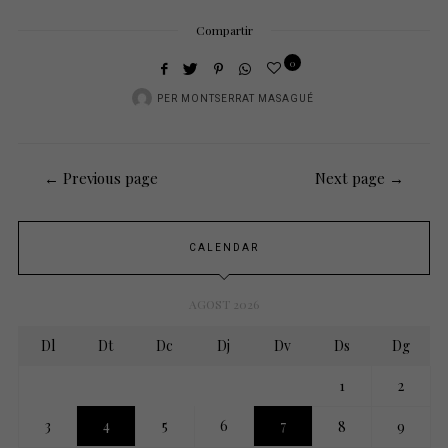
Compartir
0
PER
MONTSERRAT MASAGUÉ
← Previous page
Next page →
CALENDAR
AGOST 2026
Dl
Dt
Dc
Dj
Dv
Ds
Dg
1
2
3
4
5
6
7
8
9