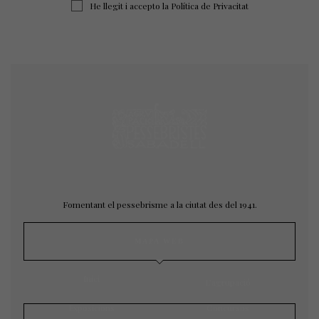
He llegit i accepto la
Política de Privacitat
Fomentant el pessebrisme a la ciutat des del 1941.
MAPA WEB
Inici
L’agrupació
Exposicions
Concursos