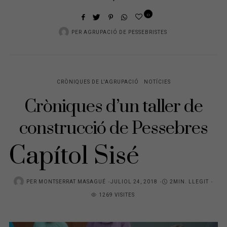
0
PER
AGRUPACIÓ DE PESSEBRISTES
CRÒNIQUES DE L'AGRUPACIÓ
NOTÍCIES
Cròniques d’un taller de
construcció de Pessebres
Capítol Sisé
PER
MONTSERRAT MASAGUÉ
P
JULIOL 24, 2018
2MIN. LLEGIT
1269 VISITES
O
S
T