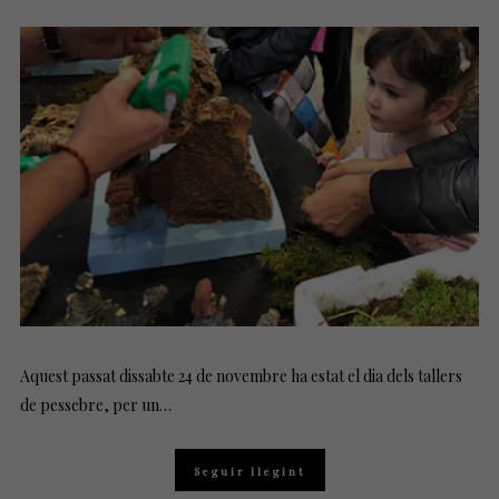
T
E
D
O
N
Aquest passat dissabte 24 de novembre ha estat el dia dels tallers
de pessebre, per un…
Seguir llegint