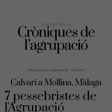
Tag Archives
Cròniques de
l’agrupació
CRÒNIQUES DE L'AGRUPACIÓ
NOTÍCIES
Calvari a Mollina, Màlaga
7 pessebristes de
l'Agrupació