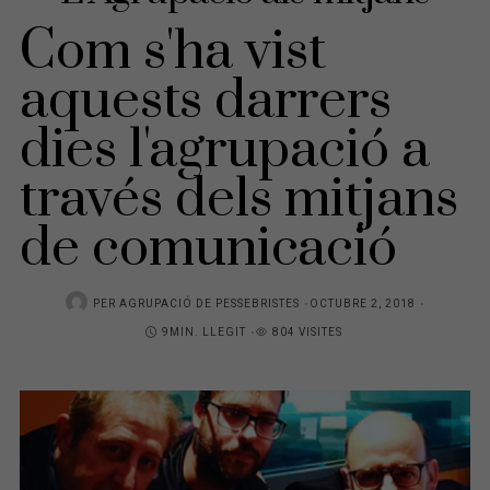
Com s'ha vist
aquests darrers
dies l'agrupació a
través dels mitjans
de comunicació
PER
AGRUPACIÓ DE PESSEBRISTES
P
OCTUBRE 2, 2018
9MIN. LLEGIT
804 VISITES
O
S
T
E
D
O