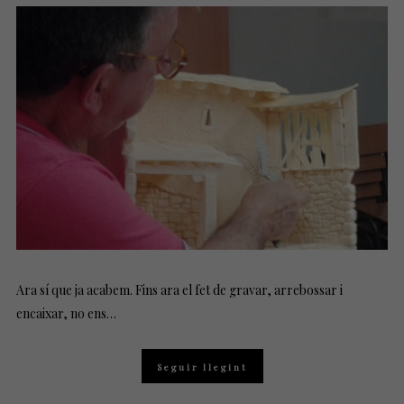
T
E
D
O
N
Ara sí que ja acabem. Fins ara el fet de gravar, arrebossar i
encaixar, no ens…
Seguir llegint