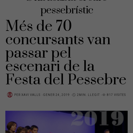
pessebrístic
Més de 70
concursants van
passar pel
escenari de la
Festa del Pessebre
PER
XAVI VALLS
P
GENER 24, 2019
2MIN. LLEGIT
817 VISITES
O
S
T
E