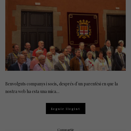
D
O
N
Benvolguts companys i socis, després d´un parentèsi en que la
nostra web ha esta una mica…
Seguir llegint
Compartir