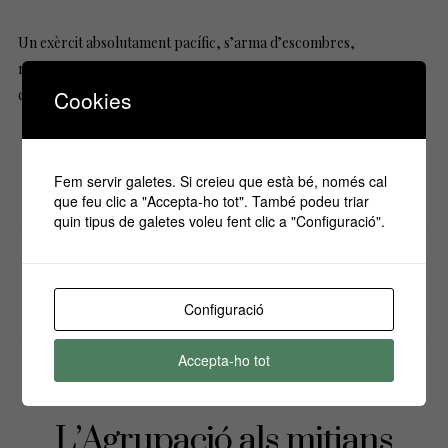
Un exèrcit absolutament pacífic, s’arma d’escombres,
recollidors, contenidors i entre tots revolucionem el nostre
estatge. El…
Cookies
Seguir llegint
Fem servir galetes. Si creieu que està bé, només cal
que feu clic a "Accepta-ho tot". També podeu triar
quin tipus de galetes voleu fent clic a "Configuració".
Compartir
0
PER
AGRUPACIÓ DE PESSEBRISTES
Configuració
Accepta-ho tot
CRÒNIQUES DE L'AGRUPACIÓ
NOTÍCIES
L’Agrupació als mitjans