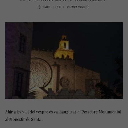
1MIN. LLEGIT
989 VISITES
O
S
T
E
D
O
N
Ahir a les vuit del vespre es va inaugurar el Pessebre Monumental
al Monestir de Sant…