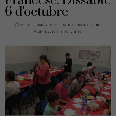
Francesc. Dissabte
6 d'octubre
PER
AGRUPACIÓ DE PESSEBRISTES
P
OCTUBRE 12, 2018
2MIN. LLEGIT
801 VISITES
O
S
T
E
D
O
N