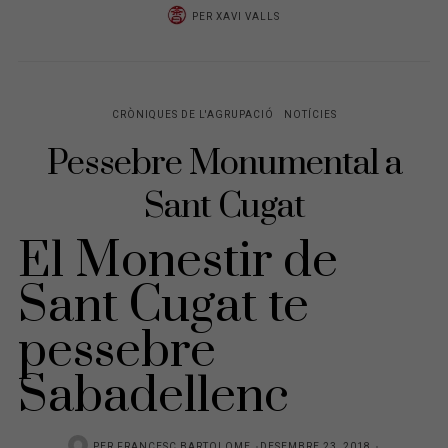
PER
XAVI VALLS
CRÒNIQUES DE L'AGRUPACIÓ
NOTÍCIES
Pessebre Monumental a
Sant Cugat
El Monestir de
Sant Cugat te
pessebre
Sabadellenc
PER
FRANCESC BARTOLOME
P
DESEMBRE 23, 2018